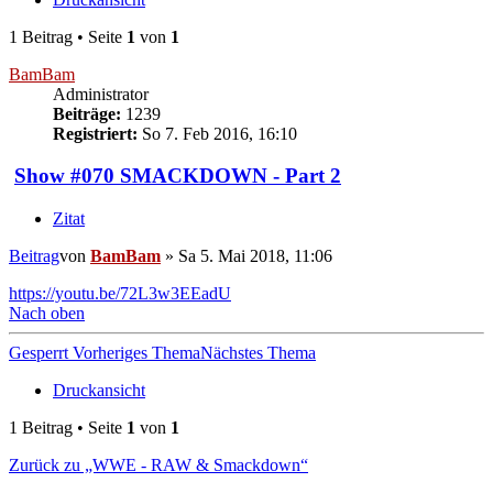
1 Beitrag • Seite
1
von
1
BamBam
Administrator
Beiträge:
1239
Registriert:
So 7. Feb 2016, 16:10
Show #070 SMACKDOWN - Part 2
Zitat
Beitrag
von
BamBam
»
Sa 5. Mai 2018, 11:06
https://youtu.be/72L3w3EEadU
Nach oben
Gesperrt
Vorheriges Thema
Nächstes Thema
Druckansicht
1 Beitrag • Seite
1
von
1
Zurück zu „WWE - RAW & Smackdown“