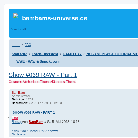
bambams-universe.de
Zum Inhalt
FAQ
Startseite
Foren-Übersicht
GAMEPLAY
2K GAMEPLAY & TUTORIAL VI
WWE - RAW & Smackdown
Show #069 RAW - Part 1
Gesperrt
Vorheriges Thema
Nächstes Thema
BamBam
Administrator
Beiträge:
1239
Registriert:
So 7. Feb 2016, 16:10
SHOW #069 RAW - PART 1
Zitat
Beitrag
von
BamBam
»
Sa 5. Mai 2018, 10:18
https://youtu.be/ABPbSKgsAww
Nach oben