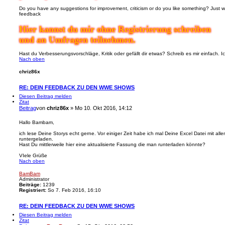
Do you have any suggestions for improvement, criticism or do you like something? Just wr
feedback
Hier kannst du mir ohne Registrierung schreiben
und an Umfragen teilnehmen.
Hast du Verbesserungsvorschläge, Kritik oder gefällt dir etwas? Schreib es mir einfach. 
Nach oben
chriz86x
RE: DEIN FEEDBACK ZU DEN WWE SHOWS
Diesen Beitrag melden
Zitat
Beitrag
von
chriz86x
»
Mo 10. Okt 2016, 14:12
Hallo Bambam,
ich lese Deine Storys echt gerne. Vor einiger Zeit habe ich mal Deine Excel Datei mit al
runtergeladen.
Hast Du mittlerweile hier eine aktualisierte Fassung die man runterladen könnte?
VIele Grüße
Nach oben
BamBam
Administrator
Beiträge:
1239
Registriert:
So 7. Feb 2016, 16:10
RE: DEIN FEEDBACK ZU DEN WWE SHOWS
Diesen Beitrag melden
Zitat