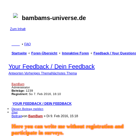
bambams-universe.de
Zum Inhalt
FAQ
Startseite
Foren-Übersicht
Interaktive Foren
Feedback / Your Questions
Your Feedback / Dein Feedback
Antworten
Vorheriges Thema
Nächstes Thema
BamBam
Administrator
Beiträge:
1239
Registriert:
So 7. Feb 2016, 16:10
YOUR FEEDBACK / DEIN FEEDBACK
Diesen Beitrag melden
Zitat
Beitrag
von
BamBam
»
Di 9. Feb 2016, 15:18
Here you can write me without registration and
participate in surveys.