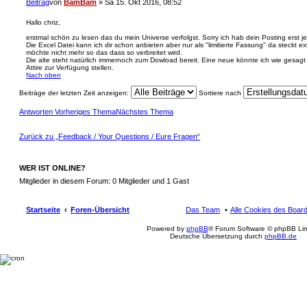
Beitrag
von
BamBam
»
Sa 15. Okt 2016, 08:52
Hallo chriz,
erstmal schön zu lesen das du mein Universe verfolgst. Sorry ich hab dein Posting erst je
Die Excel Datei kann ich dir schon anbieten aber nur als "limitierte Fassung" da steckt ext
möchte nicht mehr so das dass so verbreitet wird.
Die alte steht natürlich immernoch zum Dowload bereit. Eine neue könnte ich wie gesagt "
Attire zur Verfügung stellen.
Nach oben
Beiträge der letzten Zeit anzeigen:
Sortiere nach
Antworten
Vorheriges Thema
Nächstes Thema
Zurück zu „Feedback / Your Questions / Eure Fragen“
WER IST ONLINE?
Mitglieder in diesem Forum: 0 Mitglieder und 1 Gast
Startseite
Foren-Übersicht
Das Team
Alle Cookies des Boar
Powered by
phpBB
® Forum Software © phpBB Lim
Deutsche Übersetzung durch
phpBB.de