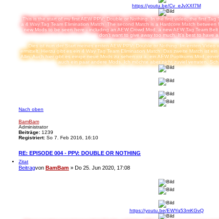
https://youtu.be/Cv_eJvXXf7M
This is the start of my first AEW PPV: Double or Nothing. In the first video, the first 
a 4 Way Tag Team Elimination Match. The second Match is a Hardcore Match between M
new Mods to be seen here - including an AEW Crowd Mod, a new AEW Tag Team Belt Mo
don't want to give away too much. It's best to have a
Dies ist nun der Start meines ersten AEW PPV: Double or Nothing. Im ersten Vide
ermittelt. Hierzu gibt es ein 4 Way Tag Team Elimination Match. Das zweite Match ist 
Allin. Auch hier gibt es einige neue Mods zu sehen - u.a. ein AEW Puplikums Mod, ei
auch ein paar andere Mods. Ich möchte aber nicht zuviel verraten. Sch
Nach oben
BamBam
Administrator
Beiträge:
1239
Registriert:
So 7. Feb 2016, 16:10
RE: EPISODE 004 - PPV: DOUBLE OR NOTHING
Zitat
Beitrag
von
BamBam
»
Do 25. Jun 2020, 17:08
https://youtu.be/EWYq53mKGvQ