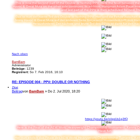
This is now the second part of the Double or Nothing PPV. Here the feud between t
Havoc & Great Muta on the other side continues. In addition, Hangman Adam Page now
and last part of the PPV is then scheduled for next Th
Das ist nun der zweite Teil des Double or Nothing PPV. Hier wird die Fehde zwischen 
Jimmy Havoc & Great Muta auf der anderen Seite fortgesetzt. Ausserdem trifft nun
Herausforderer. Der nächste und letzte Teil des PPVs ist dann für den nä
Nach oben
BamBam
Administrator
Beiträge:
1239
Registriert:
So 7. Feb 2016, 16:10
RE: EPISODE 004 - PPV: DOUBLE OR NOTHING
Zitat
Beitrag
von
BamBam
»
Do 2. Jul 2020, 18:20
https://youtu.be/oIqsUs1g3fQ
Here is the Final of the AEW World Heavyweight Championship tournament. Kenny Omeg
Have fun.
Hier nun endlich das Finale des AEW World Heavyweight Championship Turnieres. K