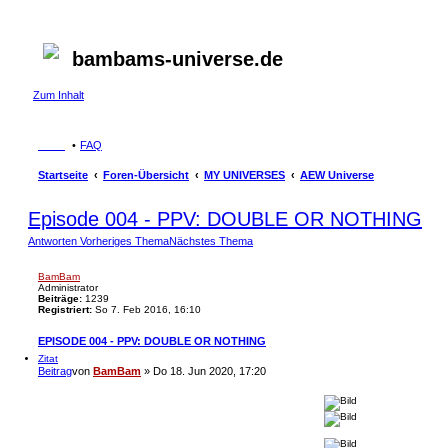
bambams-universe.de
Zum Inhalt
FAQ
Startseite
Foren-Übersicht
MY UNIVERSES
AEW Universe
Episode 004 - PPV: DOUBLE OR NOTHING
Antworten
Vorheriges Thema
Nächstes Thema
BamBam
Administrator
Beiträge:
1239
Registriert:
So 7. Feb 2016, 16:10
EPISODE 004 - PPV: DOUBLE OR NOTHING
Zitat
Beitrag
von
BamBam
»
Do 18. Jun 2020, 17:20