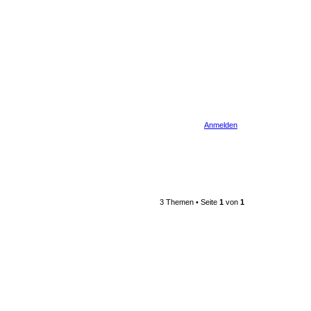
Anmelden
3 Themen • Seite
1
von
1