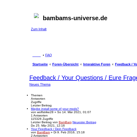
bambams-universe.de
Zum Inhalt
FAQ
Startseite
Foren-Übersicht
Interaktive Foren
Feedback / Yo
Feedback / Your Questions / Eure Frag
Neues Thema
Themen
Antworten
Zugriffe
Letzter Beitrag
Maybe install some of your mods?
von
wolfstrike28
» So 14. Mär 2021, 01:07
1
Antworten
115326
Zugriffe
Letzter Beitrag
von
BamBam
Neuester Beitrag
Do 25. Mär 2021, 12:16
Your Feedback / Dein Feedback
von
BamBam
» Di 9. Feb 2016, 15:18
2
Antworten