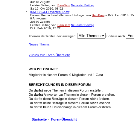
33518
Zugriffe
Letzter Beitrag
von
BamBam
Neuester Beitrag
Sa 15. Okt 2016, 08:52
[UMFRAGE] Favoriten Show
Dieses Thema beinhaltet eine Umfrage.
von
BamBam
» Di 9. Feb 2016, 1
0
Antworten
20580
Zugriffe
Letzter Beitrag
von
BamBam
Neuester Beitrag
Di 9. Feb 2016, 15:22
Themen der letzten Zeit anzeigen:
Sortiere nach
Neues Thema
Zurück zur Foren-Übersicht
WER IST ONLINE?
Mitglieder in diesem Forum: 0 Mitglieder und 1 Gast
BERECHTIGUNGEN IN DIESEM FORUM
Du
darfst
neue Themen in diesem Forum erstellen.
Du
darfst
Antworten zu Themen in diesem Forum erstellen.
Du darfst deine Beiträge in diesem Forum
nicht
ändern.
Du darfst deine Beiträge in diesem Forum
nicht
löschen.
Du darfst
keine
Dateianhänge in diesem Forum erstellen.
Startseite
Foren-Übersicht