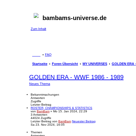
bambams-universe.de
Zum Inhalt
FAQ
Startseite
Foren-Übersicht
MY UNIVERSES
GOLDEN ERA - 
GOLDEN ERA - WWF 1986 - 1989
Neues Thema
Bekanntmachungen
Antworten
Zugriffe
Letzter Beitrag
ROSTER, CHAMPIONSHIPS & STATISTICS
von
BamBam
» Mo 15. Jan 2024, 22:29
3
Antworten
44024
Zugriffe
Letzter Beitrag
von
BamBam
Neuester Beitrag
Sa 23. Nov 2024, 16:05
Themen
Antworten