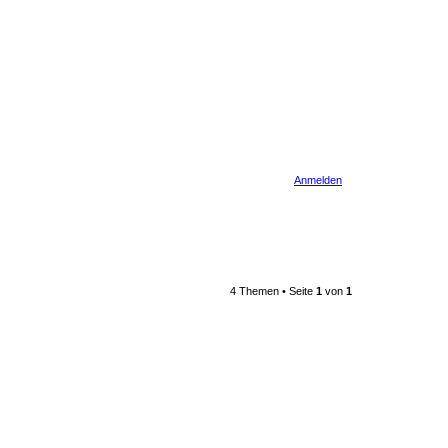
Anmelden
4 Themen • Seite
1
von
1