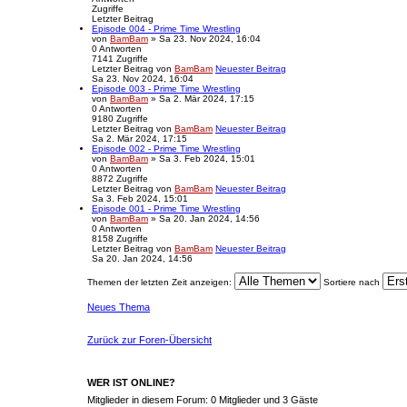
Zugriffe
Letzter Beitrag
Episode 004 - Prime Time Wrestling
von
BamBam
» Sa 23. Nov 2024, 16:04
0
Antworten
7141
Zugriffe
Letzter Beitrag
von
BamBam
Neuester Beitrag
Sa 23. Nov 2024, 16:04
Episode 003 - Prime Time Wrestling
von
BamBam
» Sa 2. Mär 2024, 17:15
0
Antworten
9180
Zugriffe
Letzter Beitrag
von
BamBam
Neuester Beitrag
Sa 2. Mär 2024, 17:15
Episode 002 - Prime Time Wrestling
von
BamBam
» Sa 3. Feb 2024, 15:01
0
Antworten
8872
Zugriffe
Letzter Beitrag
von
BamBam
Neuester Beitrag
Sa 3. Feb 2024, 15:01
Episode 001 - Prime Time Wrestling
von
BamBam
» Sa 20. Jan 2024, 14:56
0
Antworten
8158
Zugriffe
Letzter Beitrag
von
BamBam
Neuester Beitrag
Sa 20. Jan 2024, 14:56
Themen der letzten Zeit anzeigen:
Sortiere nach
Neues Thema
Zurück zur Foren-Übersicht
WER IST ONLINE?
Mitglieder in diesem Forum: 0 Mitglieder und 3 Gäste