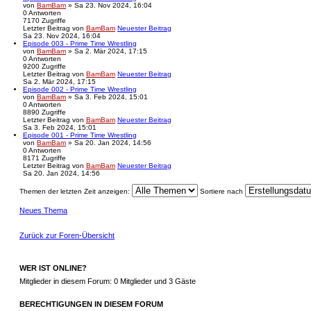
von
BamBam
» Sa 23. Nov 2024, 16:04
0
Antworten
7170
Zugriffe
Letzter Beitrag
von
BamBam
Neuester Beitrag
Sa 23. Nov 2024, 16:04
Episode 003 - Prime Time Wrestling
von
BamBam
» Sa 2. Mär 2024, 17:15
0
Antworten
9200
Zugriffe
Letzter Beitrag
von
BamBam
Neuester Beitrag
Sa 2. Mär 2024, 17:15
Episode 002 - Prime Time Wrestling
von
BamBam
» Sa 3. Feb 2024, 15:01
0
Antworten
8890
Zugriffe
Letzter Beitrag
von
BamBam
Neuester Beitrag
Sa 3. Feb 2024, 15:01
Episode 001 - Prime Time Wrestling
von
BamBam
» Sa 20. Jan 2024, 14:56
0
Antworten
8171
Zugriffe
Letzter Beitrag
von
BamBam
Neuester Beitrag
Sa 20. Jan 2024, 14:56
Themen der letzten Zeit anzeigen:
Sortiere nach
Neues Thema
Zurück zur Foren-Übersicht
WER IST ONLINE?
Mitglieder in diesem Forum: 0 Mitglieder und 3 Gäste
BERECHTIGUNGEN IN DIESEM FORUM