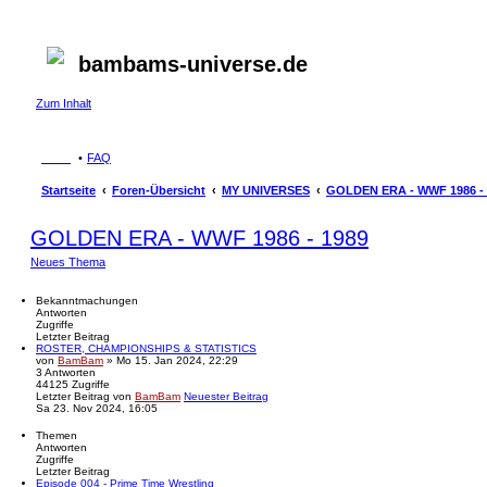
bambams-universe.de
Zum Inhalt
FAQ
Startseite
Foren-Übersicht
MY UNIVERSES
GOLDEN ERA - WWF 1986 - 
GOLDEN ERA - WWF 1986 - 1989
Neues Thema
Bekanntmachungen
Antworten
Zugriffe
Letzter Beitrag
ROSTER, CHAMPIONSHIPS & STATISTICS
von
BamBam
» Mo 15. Jan 2024, 22:29
3
Antworten
44125
Zugriffe
Letzter Beitrag
von
BamBam
Neuester Beitrag
Sa 23. Nov 2024, 16:05
Themen
Antworten
Zugriffe
Letzter Beitrag
Episode 004 - Prime Time Wrestling