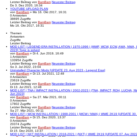
Letzter Beitrag
von
BamBam
Neuester Beitrag
Do 3. Dez 2020, 16:34
YOUTUBE UPLOAD PLAN
von
BamBam
» Mo 16. Okt 2017, 16:31
0
Antworten
38695
Zugriffe
Letzter Beitrag
von
BamBam
Neuester Beitrag
Mo 16. Okt 2017, 16:31
Themen
Antworten
Zugriffe
Letzter Beitrag
MOD LIST | LEGEND ERA INSTALLATION | 1970-1996 | (WWF, WCW, ECW, AWA, NWA, 
2023]
Topic is solved
von
BamBam
» Di 4. Jun 2019, 16:49
1
Antworten
133954
Zugriffe
Letzter Beitrag
von
BamBam
Neuester Beitrag
So 3. Jul 2022, 23:04
Uninstalled Character Mods [UPDATE 23. Aug 2023 - Legend Eras]
von
BamBam
» Di 13. Jul 2021, 12:48
0
Antworten
23619
Zugriffe
Letzter Beitrag
von
BamBam
Neuester Beitrag
Di 13. Jul 2021, 12:48
MOD LIST | TNA / IMPACT INSTALLATION | 2002-2023 | (TNA, IMPACT, ROH, LUCHA,
Jun 2023]
von
BamBam
» Sa 27. Mär 2021, 00:11
0
Antworten
17802
Zugriffe
Letzter Beitrag
von
BamBam
Neuester Beitrag
Sa 27. Mär 2021, 00:11
MOD LIST | WCW INSTALLATION | 1988-2001 | (WCW / NWA) | WWE 2K19 [UPDATE 30.
von
BamBam
» Di 15. Dez 2020, 13:37
0
Antworten
20374
Zugriffe
Letzter Beitrag
von
BamBam
Neuester Beitrag
Di 15. Dez 2020, 13:37
MOD LIST | NXT INSTALLATION | 2018-2021 | (NXT) | WWE 2K19 [UPDATE 07. Apr 202