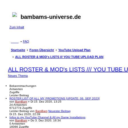
bambams-universe.de
Zum Inhalt
FAQ
Startseite
Foren-Übersicht
YouTube Upload Plan
ALL ROSTER & MOD's LISTS /// YOU TUBE UPLOAD PLAN
ALL ROSTER & MOD's LISTS /// YOU TUBE
Neues Thema
Bekanntmachungen
Antworten
Zugriffe
Letzter Beitrag
ROSTER LIST OF ALL MY PROMOTIONS [UPDATE: 06. SEP 2023]
von
BamBam
» Di 15. Dez 2020, 13:25
24
Antworten
6712774
Zugriffe
Letzter Beitrag
von
BamBam
Neuester Beitrag
Di 15. Dez 2020, 22:39
Infos to my YouTube Channel & All my Game Installations
von
BamBam
» Do 3. Dez 2020, 16:34
0
Antworten
16066
Zugriffe