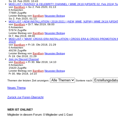
So 16. Feb 2020, 10:43
MOD LIST | FANTASY & CELEBRITY CHANNEL | WWE 2K19 [UPDATE 02. Feb 2024]
To
von
BamBam
» So 2. Feb 2020, 01:13
0
Antworten
77685
Zugriffe
Letzter Beitrag
von
BamBam
Neuester Beitrag
So 2. Feb 2020, 01:13
MOD LIST | AEW INSTALLATION | 2018-2021 | (AEW, WWE, NJPW) | WWE 2K19 [UPDAT
von
BamBam
» Di 7. Mai 2019, 08:00
0
Antworten
57674
Zugriffe
Letzter Beitrag
von
BamBam
Neuester Beitrag
Di 7. Mai 2019, 08:00
MOD LIST | "MAIN" CROSS ERA INSTALLATION | CROSS ERA & CROSS PROMOTION M
2023]
von
BamBam
» Fr 19. Okt 2018, 21:29
0
Antworten
49156
Zugriffe
Letzter Beitrag
von
BamBam
Neuester Beitrag
Fr 19. Okt 2018, 21:29
Join my Discord Channel
von
BamBam
» Fr 30. Mär 2018, 14:10
0
Antworten
15420
Zugriffe
Letzter Beitrag
von
BamBam
Neuester Beitrag
Fr 30. Mär 2018, 14:10
Themen der letzten Zeit anzeigen:
Sortiere nach
Neues Thema
Zurück zur Foren-Übersicht
WER IST ONLINE?
Mitglieder in diesem Forum: 0 Mitglieder und 1 Gast