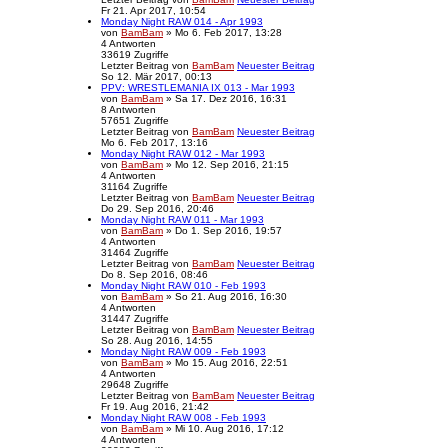
Fr 21. Apr 2017, 10:54
Monday Night RAW 014 - Apr 1993
von
BamBam
» Mo 6. Feb 2017, 13:28
4
Antworten
33619
Zugriffe
Letzter Beitrag
von
BamBam
Neuester Beitrag
So 12. Mär 2017, 00:13
PPV: WRESTLEMANIA IX 013 - Mar 1993
von
BamBam
» Sa 17. Dez 2016, 16:31
8
Antworten
57651
Zugriffe
Letzter Beitrag
von
BamBam
Neuester Beitrag
Mo 6. Feb 2017, 13:16
Monday Night RAW 012 - Mar 1993
von
BamBam
» Mo 12. Sep 2016, 21:15
4
Antworten
31164
Zugriffe
Letzter Beitrag
von
BamBam
Neuester Beitrag
Do 29. Sep 2016, 20:46
Monday Night RAW 011 - Mar 1993
von
BamBam
» Do 1. Sep 2016, 19:57
4
Antworten
31464
Zugriffe
Letzter Beitrag
von
BamBam
Neuester Beitrag
Do 8. Sep 2016, 08:46
Monday Night RAW 010 - Feb 1993
von
BamBam
» So 21. Aug 2016, 16:30
4
Antworten
31447
Zugriffe
Letzter Beitrag
von
BamBam
Neuester Beitrag
So 28. Aug 2016, 14:55
Monday Night RAW 009 - Feb 1993
von
BamBam
» Mo 15. Aug 2016, 22:51
4
Antworten
29648
Zugriffe
Letzter Beitrag
von
BamBam
Neuester Beitrag
Fr 19. Aug 2016, 21:42
Monday Night RAW 008 - Feb 1993
von
BamBam
» Mi 10. Aug 2016, 17:12
4
Antworten