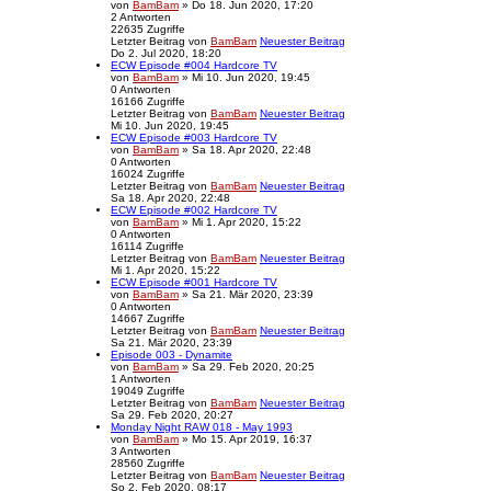
von
BamBam
» Do 18. Jun 2020, 17:20
2
Antworten
22635
Zugriffe
Letzter Beitrag
von
BamBam
Neuester Beitrag
Do 2. Jul 2020, 18:20
ECW Episode #004 Hardcore TV
von
BamBam
» Mi 10. Jun 2020, 19:45
0
Antworten
16166
Zugriffe
Letzter Beitrag
von
BamBam
Neuester Beitrag
Mi 10. Jun 2020, 19:45
ECW Episode #003 Hardcore TV
von
BamBam
» Sa 18. Apr 2020, 22:48
0
Antworten
16024
Zugriffe
Letzter Beitrag
von
BamBam
Neuester Beitrag
Sa 18. Apr 2020, 22:48
ECW Episode #002 Hardcore TV
von
BamBam
» Mi 1. Apr 2020, 15:22
0
Antworten
16114
Zugriffe
Letzter Beitrag
von
BamBam
Neuester Beitrag
Mi 1. Apr 2020, 15:22
ECW Episode #001 Hardcore TV
von
BamBam
» Sa 21. Mär 2020, 23:39
0
Antworten
14667
Zugriffe
Letzter Beitrag
von
BamBam
Neuester Beitrag
Sa 21. Mär 2020, 23:39
Episode 003 - Dynamite
von
BamBam
» Sa 29. Feb 2020, 20:25
1
Antworten
19049
Zugriffe
Letzter Beitrag
von
BamBam
Neuester Beitrag
Sa 29. Feb 2020, 20:27
Monday Night RAW 018 - May 1993
von
BamBam
» Mo 15. Apr 2019, 16:37
3
Antworten
28560
Zugriffe
Letzter Beitrag
von
BamBam
Neuester Beitrag
So 2. Feb 2020, 08:17