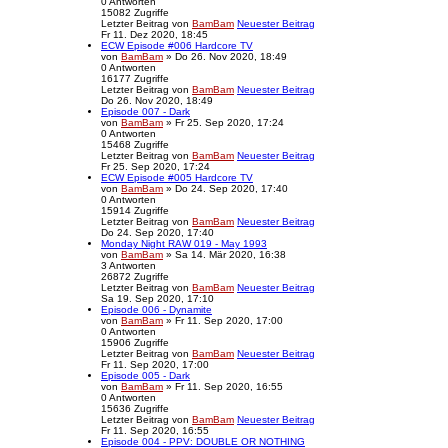
0
Antworten
15082
Zugriffe
Letzter Beitrag
von
BamBam
Neuester Beitrag
Fr 11. Dez 2020, 18:45
ECW Episode #006 Hardcore TV
von
BamBam
» Do 26. Nov 2020, 18:49
0
Antworten
16177
Zugriffe
Letzter Beitrag
von
BamBam
Neuester Beitrag
Do 26. Nov 2020, 18:49
Episode 007 - Dark
von
BamBam
» Fr 25. Sep 2020, 17:24
0
Antworten
15468
Zugriffe
Letzter Beitrag
von
BamBam
Neuester Beitrag
Fr 25. Sep 2020, 17:24
ECW Episode #005 Hardcore TV
von
BamBam
» Do 24. Sep 2020, 17:40
0
Antworten
15914
Zugriffe
Letzter Beitrag
von
BamBam
Neuester Beitrag
Do 24. Sep 2020, 17:40
Monday Night RAW 019 - May 1993
von
BamBam
» Sa 14. Mär 2020, 16:38
3
Antworten
26872
Zugriffe
Letzter Beitrag
von
BamBam
Neuester Beitrag
Sa 19. Sep 2020, 17:10
Episode 006 - Dynamite
von
BamBam
» Fr 11. Sep 2020, 17:00
0
Antworten
15906
Zugriffe
Letzter Beitrag
von
BamBam
Neuester Beitrag
Fr 11. Sep 2020, 17:00
Episode 005 - Dark
von
BamBam
» Fr 11. Sep 2020, 16:55
0
Antworten
15636
Zugriffe
Letzter Beitrag
von
BamBam
Neuester Beitrag
Fr 11. Sep 2020, 16:55
Episode 004 - PPV: DOUBLE OR NOTHING