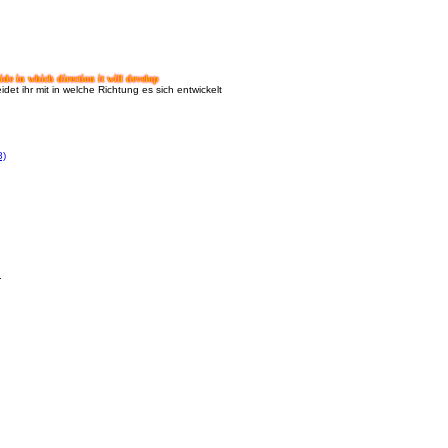
e in which direction it will develop
et ihr mit in welche Richtung es sich entwickelt
8)
.