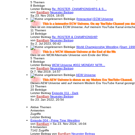
5
Themen
8
Beiträge
Letzter Beitrag
Re: ROSTER, CHAMPIONSHIPS & S…
von
BamBam
Neuester Beitrag
Sa 23. Nov 2024, 16:05
(Interactive) ECW Universe
This is a interactive ECW Universe. On my YouTube Channel you decid
INFO:
Dies ist ein interaktives ECW Universe. Auf meinem YouTube Kanal entscheid
11
Themen
14
Beiträge
Letzter Beitrag
Re: ROSTER & CHAMPIONSHIP
von
BamBam
Neuester Beitrag
So 2. Jul 2023, 00:42
World Championship Wrestling (Start: 199
This is a WCW Alternate Universe at the End of the 90s
INFO:
Dies ist ein WCW Alternativ Universe vom Ende der 90er.
5
Themen
6
Beiträge
Letzter Beitrag
WCW Universe #002 MONDAY NITR…
von
BamBam
Neuester Beitrag
Di 7. Mai 2019, 14:57
AEW Universe
This AEW Universe is shown on my Modern Era YouTube Channel.
INFO:
Dieses AEW Universe wird auf meinem Modern Era YouTube Kanal gezeigt
13
Themen
20
Beiträge
Letzter Beitrag
Episode 011 - Dark
von
BamBam
Neuester Beitrag
So 23. Jan 2022, 20:54
Aktive Themen
Antworten
Zugriffe
Letzter Beitrag
Episode 004 - Prime Time Wrestling
von
BamBam
» Sa 23. Nov 2024, 16:04
0
Antworten
7142
Zugriffe
Letzter Beitrag
von
BamBam
Neuester Beitrag