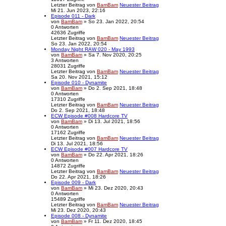
Letzter Beitrag
von
BamBam
Neuester Beitrag
Mi 21. Jun 2023, 22:16
Episode 011 - Dark
von
BamBam
» So 23. Jan 2022, 20:54
0
Antworten
42636
Zugriffe
Letzter Beitrag
von
BamBam
Neuester Beitrag
So 23. Jan 2022, 20:54
Monday Night RAW 020 - May 1993
von
BamBam
» Sa 7. Nov 2020, 20:25
3
Antworten
28031
Zugriffe
Letzter Beitrag
von
BamBam
Neuester Beitrag
Sa 20. Nov 2021, 15:12
Episode 010 - Dynamite
von
BamBam
» Do 2. Sep 2021, 18:48
0
Antworten
17310
Zugriffe
Letzter Beitrag
von
BamBam
Neuester Beitrag
Do 2. Sep 2021, 18:48
ECW Episode #008 Hardcore TV
von
BamBam
» Di 13. Jul 2021, 18:56
0
Antworten
17162
Zugriffe
Letzter Beitrag
von
BamBam
Neuester Beitrag
Di 13. Jul 2021, 18:56
ECW Episode #007 Hardcore TV
von
BamBam
» Do 22. Apr 2021, 18:26
0
Antworten
14872
Zugriffe
Letzter Beitrag
von
BamBam
Neuester Beitrag
Do 22. Apr 2021, 18:26
Episode 009 - Dark
von
BamBam
» Mi 23. Dez 2020, 20:43
0
Antworten
15489
Zugriffe
Letzter Beitrag
von
BamBam
Neuester Beitrag
Mi 23. Dez 2020, 20:43
Episode 008 - Dynamite
von
BamBam
» Fr 11. Dez 2020, 18:45