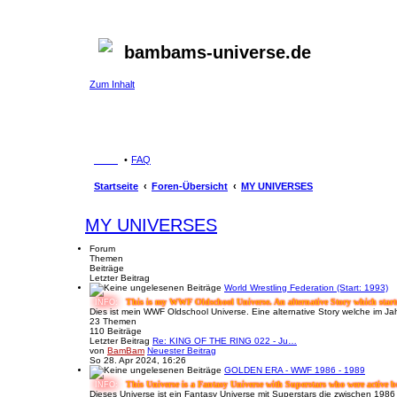
bambams-universe.de
Zum Inhalt
FAQ
Startseite
Foren-Übersicht
MY UNIVERSES
MY UNIVERSES
Forum
Themen
Beiträge
Letzter Beitrag
World Wrestling Federation (Start: 1993)
This is my WWF Oldschool Universe. An alternative Story which start
INFO:
Dies ist mein WWF Oldschool Universe. Eine alternative Story welche im Ja
23
Themen
110
Beiträge
Letzter Beitrag
Re: KING OF THE RING 022 - Ju…
von
BamBam
Neuester Beitrag
So 28. Apr 2024, 16:26
GOLDEN ERA - WWF 1986 - 1989
This Universe is a Fantasy Universe with Superstars who were active b
INFO:
Dieses Universe ist ein Fantasy Universe mit Superstars die zwischen 1986