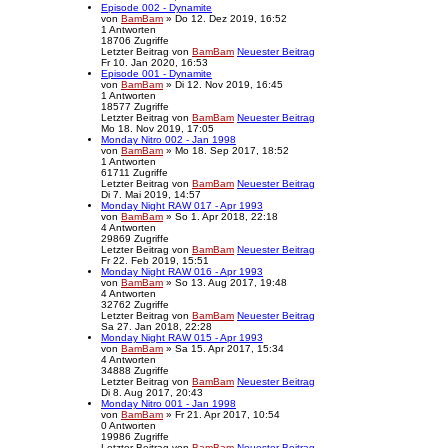
Episode 002 - Dynamite
von
BamBam
» Do 12. Dez 2019, 16:52
1
Antworten
18706
Zugriffe
Letzter Beitrag
von
BamBam
Neuester Beitrag
Fr 10. Jan 2020, 16:53
Episode 001 - Dynamite
von
BamBam
» Di 12. Nov 2019, 16:45
1
Antworten
18577
Zugriffe
Letzter Beitrag
von
BamBam
Neuester Beitrag
Mo 18. Nov 2019, 17:05
Monday Nitro 002 - Jan 1998
von
BamBam
» Mo 18. Sep 2017, 18:52
1
Antworten
61711
Zugriffe
Letzter Beitrag
von
BamBam
Neuester Beitrag
Di 7. Mai 2019, 14:57
Monday Night RAW 017 - Apr 1993
von
BamBam
» So 1. Apr 2018, 22:18
4
Antworten
29869
Zugriffe
Letzter Beitrag
von
BamBam
Neuester Beitrag
Fr 22. Feb 2019, 15:51
Monday Night RAW 016 - Apr 1993
von
BamBam
» So 13. Aug 2017, 19:48
4
Antworten
32762
Zugriffe
Letzter Beitrag
von
BamBam
Neuester Beitrag
Sa 27. Jan 2018, 22:28
Monday Night RAW 015 - Apr 1993
von
BamBam
» Sa 15. Apr 2017, 15:34
4
Antworten
34888
Zugriffe
Letzter Beitrag
von
BamBam
Neuester Beitrag
Di 8. Aug 2017, 20:43
Monday Nitro 001 - Jan 1998
von
BamBam
» Fr 21. Apr 2017, 10:54
0
Antworten
19986
Zugriffe
Letzter Beitrag
von
BamBam
Neuester Beitrag