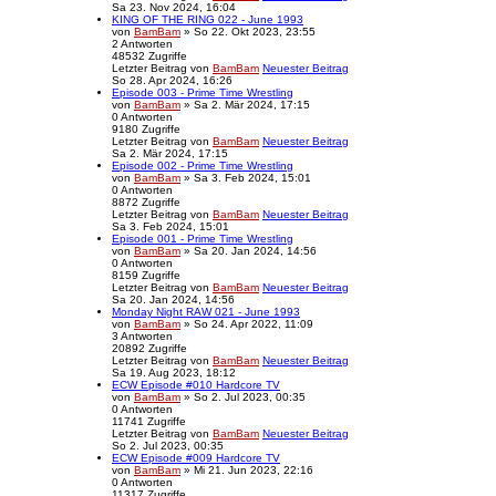
Sa 23. Nov 2024, 16:04
KING OF THE RING 022 - June 1993
von
BamBam
» So 22. Okt 2023, 23:55
2
Antworten
48532
Zugriffe
Letzter Beitrag
von
BamBam
Neuester Beitrag
So 28. Apr 2024, 16:26
Episode 003 - Prime Time Wrestling
von
BamBam
» Sa 2. Mär 2024, 17:15
0
Antworten
9180
Zugriffe
Letzter Beitrag
von
BamBam
Neuester Beitrag
Sa 2. Mär 2024, 17:15
Episode 002 - Prime Time Wrestling
von
BamBam
» Sa 3. Feb 2024, 15:01
0
Antworten
8872
Zugriffe
Letzter Beitrag
von
BamBam
Neuester Beitrag
Sa 3. Feb 2024, 15:01
Episode 001 - Prime Time Wrestling
von
BamBam
» Sa 20. Jan 2024, 14:56
0
Antworten
8159
Zugriffe
Letzter Beitrag
von
BamBam
Neuester Beitrag
Sa 20. Jan 2024, 14:56
Monday Night RAW 021 - June 1993
von
BamBam
» So 24. Apr 2022, 11:09
3
Antworten
20892
Zugriffe
Letzter Beitrag
von
BamBam
Neuester Beitrag
Sa 19. Aug 2023, 18:12
ECW Episode #010 Hardcore TV
von
BamBam
» So 2. Jul 2023, 00:35
0
Antworten
11741
Zugriffe
Letzter Beitrag
von
BamBam
Neuester Beitrag
So 2. Jul 2023, 00:35
ECW Episode #009 Hardcore TV
von
BamBam
» Mi 21. Jun 2023, 22:16
0
Antworten
11317
Zugriffe