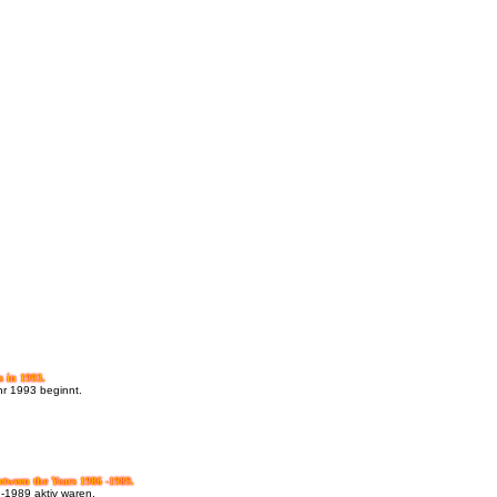
s in 1993.
hr 1993 beginnt.
etween the Years 1986 -1989.
 -1989 aktiv waren.