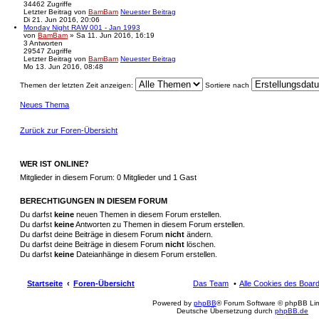
34462
Zugriffe
Letzter Beitrag
von
BamBam
Neuester Beitrag
Di 21. Jun 2016, 20:06
Monday Night RAW 001 - Jan 1993
von
BamBam
» Sa 11. Jun 2016, 16:19
3
Antworten
29547
Zugriffe
Letzter Beitrag
von
BamBam
Neuester Beitrag
Mo 13. Jun 2016, 08:48
Themen der letzten Zeit anzeigen:
Sortiere nach
Neues Thema
Zurück zur Foren-Übersicht
WER IST ONLINE?
Mitglieder in diesem Forum: 0 Mitglieder und 1 Gast
BERECHTIGUNGEN IN DIESEM FORUM
Du darfst
keine
neuen Themen in diesem Forum erstellen.
Du darfst
keine
Antworten zu Themen in diesem Forum erstellen.
Du darfst deine Beiträge in diesem Forum
nicht
ändern.
Du darfst deine Beiträge in diesem Forum
nicht
löschen.
Du darfst
keine
Dateianhänge in diesem Forum erstellen.
Startseite
Foren-Übersicht
Das Team
Alle Cookies des Boar
Powered by
phpBB
® Forum Software © phpBB Lim
Deutsche Übersetzung durch
phpBB.de