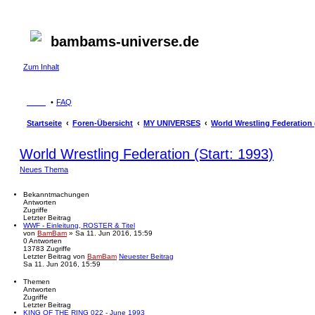
bambams-universe.de
Zum Inhalt
FAQ
Startseite
Foren-Übersicht
MY UNIVERSES
World Wrestling Federation (
World Wrestling Federation (Start: 1993)
Neues Thema
Bekanntmachungen
Antworten
Zugriffe
Letzter Beitrag
WWF - Einleitung, ROSTER & Titel
von
BamBam
» Sa 11. Jun 2016, 15:59
0
Antworten
13783
Zugriffe
Letzter Beitrag
von
BamBam
Neuester Beitrag
Sa 11. Jun 2016, 15:59
Themen
Antworten
Zugriffe
Letzter Beitrag
KING OF THE RING 022 - June 1993