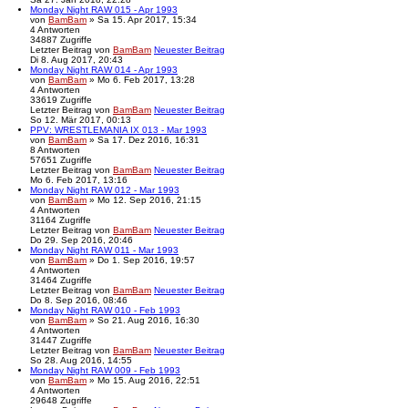
Monday Night RAW 015 - Apr 1993
von
BamBam
» Sa 15. Apr 2017, 15:34
4
Antworten
34887
Zugriffe
Letzter Beitrag
von
BamBam
Neuester Beitrag
Di 8. Aug 2017, 20:43
Monday Night RAW 014 - Apr 1993
von
BamBam
» Mo 6. Feb 2017, 13:28
4
Antworten
33619
Zugriffe
Letzter Beitrag
von
BamBam
Neuester Beitrag
So 12. Mär 2017, 00:13
PPV: WRESTLEMANIA IX 013 - Mar 1993
von
BamBam
» Sa 17. Dez 2016, 16:31
8
Antworten
57651
Zugriffe
Letzter Beitrag
von
BamBam
Neuester Beitrag
Mo 6. Feb 2017, 13:16
Monday Night RAW 012 - Mar 1993
von
BamBam
» Mo 12. Sep 2016, 21:15
4
Antworten
31164
Zugriffe
Letzter Beitrag
von
BamBam
Neuester Beitrag
Do 29. Sep 2016, 20:46
Monday Night RAW 011 - Mar 1993
von
BamBam
» Do 1. Sep 2016, 19:57
4
Antworten
31464
Zugriffe
Letzter Beitrag
von
BamBam
Neuester Beitrag
Do 8. Sep 2016, 08:46
Monday Night RAW 010 - Feb 1993
von
BamBam
» So 21. Aug 2016, 16:30
4
Antworten
31447
Zugriffe
Letzter Beitrag
von
BamBam
Neuester Beitrag
So 28. Aug 2016, 14:55
Monday Night RAW 009 - Feb 1993
von
BamBam
» Mo 15. Aug 2016, 22:51
4
Antworten
29648
Zugriffe