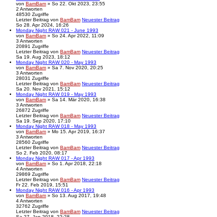
von
BamBam
» So 22. Okt 2023, 23:55
2
Antworten
48530
Zugriffe
Letzter Beitrag
von
BamBam
Neuester Beitrag
So 28. Apr 2024, 16:26
Monday Night RAW 021 - June 1993
von
BamBam
» So 24. Apr 2022, 11:09
3
Antworten
20891
Zugriffe
Letzter Beitrag
von
BamBam
Neuester Beitrag
Sa 19. Aug 2023, 18:12
Monday Night RAW 020 - May 1993
von
BamBam
» Sa 7. Nov 2020, 20:25
3
Antworten
28031
Zugriffe
Letzter Beitrag
von
BamBam
Neuester Beitrag
Sa 20. Nov 2021, 15:12
Monday Night RAW 019 - May 1993
von
BamBam
» Sa 14. Mär 2020, 16:38
3
Antworten
26872
Zugriffe
Letzter Beitrag
von
BamBam
Neuester Beitrag
Sa 19. Sep 2020, 17:10
Monday Night RAW 018 - May 1993
von
BamBam
» Mo 15. Apr 2019, 16:37
3
Antworten
28560
Zugriffe
Letzter Beitrag
von
BamBam
Neuester Beitrag
So 2. Feb 2020, 08:17
Monday Night RAW 017 - Apr 1993
von
BamBam
» So 1. Apr 2018, 22:18
4
Antworten
29869
Zugriffe
Letzter Beitrag
von
BamBam
Neuester Beitrag
Fr 22. Feb 2019, 15:51
Monday Night RAW 016 - Apr 1993
von
BamBam
» So 13. Aug 2017, 19:48
4
Antworten
32762
Zugriffe
Letzter Beitrag
von
BamBam
Neuester Beitrag
Sa 27. Jan 2018, 22:28