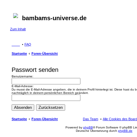
bambams-universe.de
Zum Inhalt
FAQ
Startseite
Foren-Übersicht
Passwort senden
Benutzername:
E-Mail-Adresse:
Du musst die E-Mail-Adresse angeben, die in deinem Profil hinterlegt ist. Diese hast du
nachträglich in deinem persönlichen Bereich geändert.
Startseite
Foren-Übersicht
Das Team
Alle Cookies des Boar
Powered by
phpBB
® Forum Software © phpBB Lim
Deutsche Übersetzung durch
phpBB.de