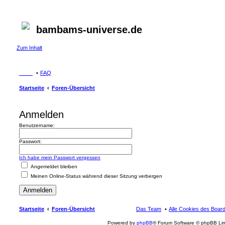
bambams-universe.de
Zum Inhalt
FAQ
Startseite
Foren-Übersicht
Anmelden
Benutzername:
Passwort:
Ich habe mein Passwort vergessen
Angemeldet bleiben
Meinen Online-Status während dieser Sitzung verbergen
Startseite
Foren-Übersicht
Das Team
Alle Cookies des Boar
Powered by
phpBB
® Forum Software © phpBB Lim