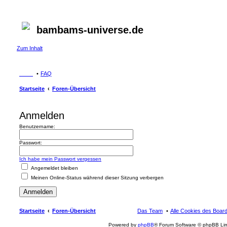
bambams-universe.de
Zum Inhalt
FAQ
Startseite
Foren-Übersicht
Anmelden
Benutzername:
Passwort:
Ich habe mein Passwort vergessen
Angemeldet bleiben
Meinen Online-Status während dieser Sitzung verbergen
Startseite
Foren-Übersicht
Das Team
Alle Cookies des Boar
Powered by
phpBB
® Forum Software © phpBB Lim