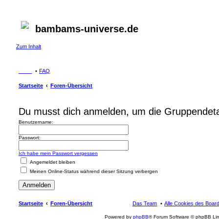
bambams-universe.de
Zum Inhalt
FAQ
Startseite
Foren-Übersicht
Du musst dich anmelden, um die Gruppendeta
Benutzername:
Passwort:
Ich habe mein Passwort vergessen
Angemeldet bleiben
Meinen Online-Status während dieser Sitzung verbergen
Startseite
Foren-Übersicht
Das Team
Alle Cookies des Boar
Powered by
phpBB
® Forum Software © phpBB Lim