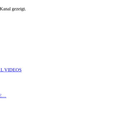
anal gezeigt.
L VIDEOS
LE…