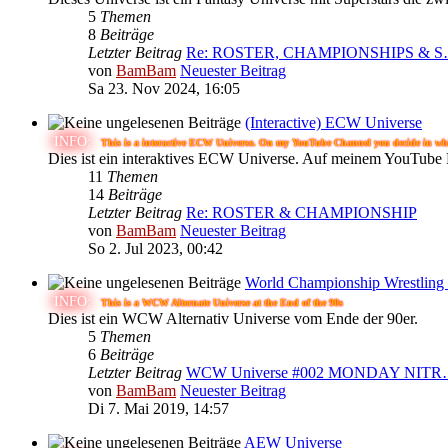
5
Themen
8
Beiträge
Letzter Beitrag
Re: ROSTER, CHAMPIONSHIPS & 
von
BamBam
Neuester Beitrag
Sa 23. Nov 2024, 16:05
(Interactive) ECW Universe
INFO:
This is a interactive ECW Universe. On my YouTube Channel you decide in whic
Dies ist ein interaktives ECW Universe. Auf meinem YouTube Ka
11
Themen
14
Beiträge
Letzter Beitrag
Re: ROSTER & CHAMPIONSHIP
von
BamBam
Neuester Beitrag
So 2. Jul 2023, 00:42
World Championship Wrestling (
INFO:
This is a WCW Alternate Universe at the End of the 90s
Dies ist ein WCW Alternativ Universe vom Ende der 90er.
5
Themen
6
Beiträge
Letzter Beitrag
WCW Universe #002 MONDAY NIT
von
BamBam
Neuester Beitrag
Di 7. Mai 2019, 14:57
AEW Universe