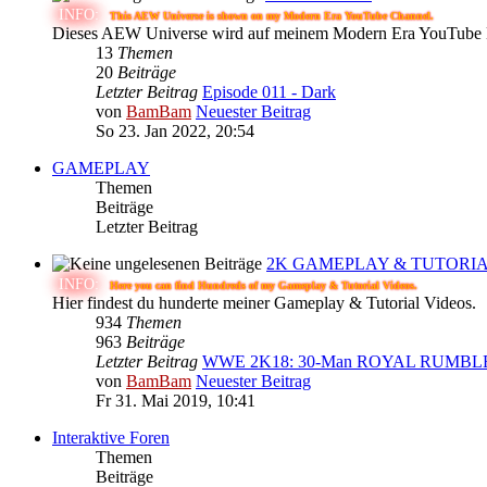
INFO:
This AEW Universe is shown on my Modern Era YouTube Channel.
Dieses AEW Universe wird auf meinem Modern Era YouTube K
13
Themen
20
Beiträge
Letzter Beitrag
Episode 011 - Dark
von
BamBam
Neuester Beitrag
So 23. Jan 2022, 20:54
GAMEPLAY
Themen
Beiträge
Letzter Beitrag
2K GAMEPLAY & TUTORIA
INFO:
Here you can find Hundreds of my Gameplay & Tutorial Videos.
Hier findest du hunderte meiner Gameplay & Tutorial Videos.
934
Themen
963
Beiträge
Letzter Beitrag
WWE 2K18: 30-Man ROYAL RUMB
von
BamBam
Neuester Beitrag
Fr 31. Mai 2019, 10:41
Interaktive Foren
Themen
Beiträge