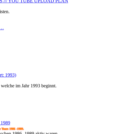
S /// YOU TUBE UPLOAD PLAN
sten.
7…
rt: 1993)
 welche im Jahr 1993 beginnt.
 1989
e Years 1986 -1989.
wischen 1986 -1989 aktiv waren.