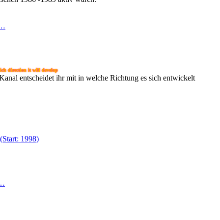
S…
h direction it will develop
nal entscheidet ihr mit in welche Richtung es sich entwickelt
Start: 1998)
R…