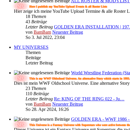
ALL ROSTER & MOD's LIST
INFO:
Here I publish my YouTube Upload Events & all Roster Lists
Hier zeige ich meine YouTube Upload Termine & alle Roster Li
18
Themen
43
Beiträge
Letzter Beitrag
GOLDEN ERA INSTALLATION | 19
von
BamBam
Neuester Beitrag
So 3. Jul 2022, 23:04
MY UNIVERSES
Themen
Beiträge
Letzter Beitrag
World Wrestling Federation (Sta
INFO:
This is my WWF Oldschool Universe. An alternative Story which starts in 1993.
Dies ist mein WWF Oldschool Universe. Eine alternative Story
23
Themen
110
Beiträge
Letzter Beitrag
Re: KING OF THE RING 022 - Ju…
von
BamBam
Neuester Beitrag
So 28. Apr 2024, 16:26
GOLDEN ERA - WWF 1986 -
INFO:
This Universe is a Fantasy Universe with Superstars who were active between th
Dieses Universe ist ein Fantasy Universe mit Superstars die z