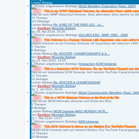
Letzter Beitrag
World Wrestling Federation (Start: 1993)
This is my WWF Oldschool Universe. An alternative Story which start
INFO:
Dies ist mein WWF Oldschool Universe. Eine alternative Story welche im Ja
23
Themen
110
Beiträge
Letzter Beitrag
Re: KING OF THE RING 022 - Ju…
von
BamBam
Neuester Beitrag
So 28. Apr 2024, 16:26
GOLDEN ERA - WWF 1986 - 1989
This Universe is a Fantasy Universe with Superstars who were active b
INFO:
Dieses Universe ist ein Fantasy Universe mit Superstars die zwischen 1986
5
Themen
8
Beiträge
Letzter Beitrag
Re: ROSTER, CHAMPIONSHIPS & S…
von
BamBam
Neuester Beitrag
Sa 23. Nov 2024, 16:05
(Interactive) ECW Universe
This is a interactive ECW Universe. On my YouTube Channel you decid
INFO:
Dies ist ein interaktives ECW Universe. Auf meinem YouTube Kanal entscheid
11
Themen
14
Beiträge
Letzter Beitrag
Re: ROSTER & CHAMPIONSHIP
von
BamBam
Neuester Beitrag
So 2. Jul 2023, 00:42
World Championship Wrestling (Start: 199
This is a WCW Alternate Universe at the End of the 90s
INFO:
Dies ist ein WCW Alternativ Universe vom Ende der 90er.
5
Themen
6
Beiträge
Letzter Beitrag
WCW Universe #002 MONDAY NITR…
von
BamBam
Neuester Beitrag
Di 7. Mai 2019, 14:57
AEW Universe
This AEW Universe is shown on my Modern Era YouTube Channel.
INFO:
Dieses AEW Universe wird auf meinem Modern Era YouTube Kanal gezeigt
13
Themen
20
Beiträge