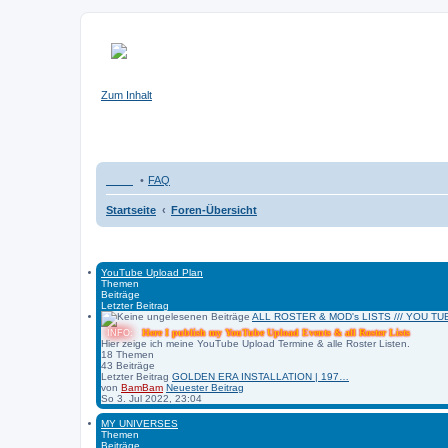
bambams-universe.de
Zum Inhalt
FAQ
Startseite
Foren-Übersicht
YouTube Upload Plan
Themen
Beiträge
Letzter Beitrag
ALL ROSTER & MOD's LISTS /// YOU T
Here I publish my YouTube Upload Events & all Roster Lists
INFO:
Hier zeige ich meine YouTube Upload Termine & alle Roster Listen.
18
Themen
43
Beiträge
Letzter Beitrag
GOLDEN ERA INSTALLATION | 197…
von
BamBam
Neuester Beitrag
So 3. Jul 2022, 23:04
MY UNIVERSES
Themen
Beiträge