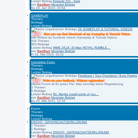
Letzter Beitrag
Episode 011 - Dark
von
BamBam
Neuester Beitrag
So 23. Jan 2022, 20:54
GAMEPLAY
Themen
Beiträge
Letzter Beitrag
2K GAMEPLAY & TUTORIAL VIDEOS
Here you can find Hundreds of my Gameplay & Tutorial Videos.
INFO:
Hier findest du hunderte meiner Gameplay & Tutorial Videos.
934
Themen
963
Beiträge
Letzter Beitrag
WWE 2K18: 30-Man ROYAL RUMBLE…
von
BamBam
Neuester Beitrag
Fr 31. Mai 2019, 10:41
Interaktive Foren
Themen
Beiträge
Letzter Beitrag
Feedback / Your Questions / Eure Fragen
Write me your feedback. Without registration!
INFO
Dieses Forum ist für jeden Frei. Man benötigt keine Registrierung
3
Themen
6
Beiträge
Letzter Beitrag
Re: Maybe install some of you…
von
BamBam
Neuester Beitrag
Do 25. Mär 2021, 12:16
Forum
Themen
Beiträge
Letzter Beitrag
DSGVO - DATENSCHUTZERKLÄRUNG
1
Themen
1
Beiträge
Letzter Beitrag
DSGVO - DATENSCHUTZERKLÄRUNG
von
BamBam
Neuester Beitrag