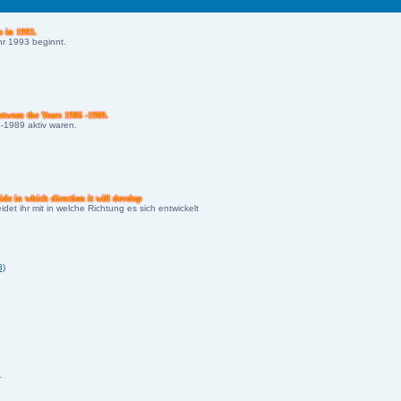
s in 1993.
hr 1993 beginnt.
etween the Years 1986 -1989.
 -1989 aktiv waren.
e in which direction it will develop
et ihr mit in welche Richtung es sich entwickelt
8)
.