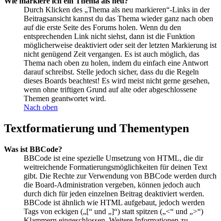
Wie markiere ich ein Thema als neu?
Durch Klicken des „Thema als neu markieren“-Links in der
Beitragsansicht kannst du das Thema wieder ganz nach oben
auf die erste Seite des Forums holen. Wenn du den
entsprechenden Link nicht siehst, dann ist die Funktion
möglicherweise deaktiviert oder seit der letzten Markierung ist
nicht genügend Zeit vergangen. Es ist auch möglich, das
Thema nach oben zu holen, indem du einfach eine Antwort
darauf schreibst. Stelle jedoch sicher, dass du die Regeln
dieses Boards beachtest! Es wird meist nicht gerne gesehen,
wenn ohne triftigen Grund auf alte oder abgeschlossene
Themen geantwortet wird.
Nach oben
Textformatierung und Thementypen
Was ist BBCode?
BBCode ist eine spezielle Umsetzung von HTML, die dir
weitreichende Formatierungsmöglichkeiten für deinen Text
gibt. Die Rechte zur Verwendung von BBCode werden durch
die Board-Administration vergeben, können jedoch auch
durch dich für jeden einzelnen Beitrag deaktiviert werden.
BBCode ist ähnlich wie HTML aufgebaut, jedoch werden
Tags von eckigen („[“ und „]“) statt spitzen („<“ und „>“)
Klammern eingeschlossen. Weitere Informationen zu