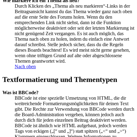
Wie markiere ich ein Thema als neu?
Durch Klicken des „Thema als neu markieren“-Links in der
Beitragsansicht kannst du das Thema wieder ganz nach oben
auf die erste Seite des Forums holen. Wenn du den
entsprechenden Link nicht siehst, dann ist die Funktion
möglicherweise deaktiviert oder seit der letzten Markierung ist
nicht genügend Zeit vergangen. Es ist auch möglich, das
Thema nach oben zu holen, indem du einfach eine Antwort
darauf schreibst. Stelle jedoch sicher, dass du die Regeln
dieses Boards beachtest! Es wird meist nicht gerne gesehen,
wenn ohne triftigen Grund auf alte oder abgeschlossene
Themen geantwortet wird.
Nach oben
Textformatierung und Thementypen
Was ist BBCode?
BBCode ist eine spezielle Umsetzung von HTML, die dir
weitreichende Formatierungsmöglichkeiten für deinen Text
gibt. Die Rechte zur Verwendung von BBCode werden durch
die Board-Administration vergeben, können jedoch auch
durch dich für jeden einzelnen Beitrag deaktiviert werden.
BBCode ist ähnlich wie HTML aufgebaut, jedoch werden
Tags von eckigen („[“ und „]“) statt spitzen („<“ und „>“)
Klammern eingeschlossen. Weitere Informationen zu