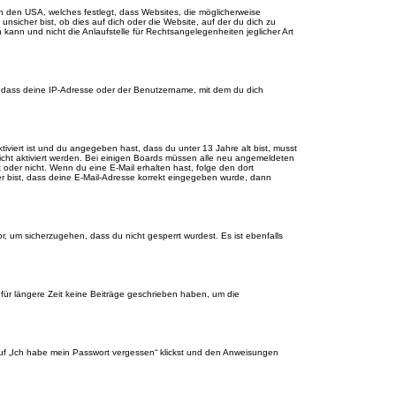
n den USA, welches festlegt, dass Websites, die möglicherweise
sicher bist, ob dies auf dich oder die Website, auf der du dich zu
 kann und nicht die Anlaufstelle für Rechtsangelegenheiten jeglicher Art
, dass deine IP-Adresse oder der Benutzername, mit dem du dich
tiviert ist und du angegeben hast, dass du unter 13 Jahre alt bist, musst
eicht aktiviert werden. Bei einigen Boards müssen alle neu angemeldeten
st oder nicht. Wenn du eine E-Mail erhalten hast, folge den dort
er bist, dass deine E-Mail-Adresse korrekt eingegeben wurde, dann
r, um sicherzugehen, dass du nicht gesperrt wurdest. Es ist ebenfalls
für längere Zeit keine Beiträge geschrieben haben, um die
 auf „Ich habe mein Passwort vergessen“ klickst und den Anweisungen