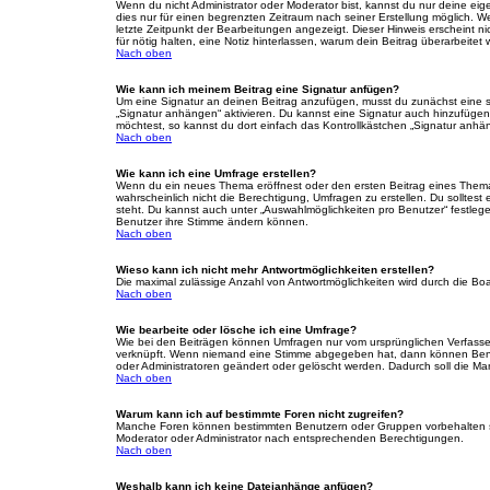
Wenn du nicht Administrator oder Moderator bist, kannst du nur deine eig
dies nur für einen begrenzten Zeitraum nach seiner Erstellung möglich. W
letzte Zeitpunkt der Bearbeitungen angezeigt. Dieser Hinweis erscheint n
für nötig halten, eine Notiz hinterlassen, warum dein Beitrag überarbeit
Nach oben
Wie kann ich meinem Beitrag eine Signatur anfügen?
Um eine Signatur an deinen Beitrag anzufügen, musst du zunächst eine so
„Signatur anhängen“ aktivieren. Du kannst eine Signatur auch hinzufüge
möchtest, so kannst du dort einfach das Kontrollkästchen „Signatur anhän
Nach oben
Wie kann ich eine Umfrage erstellen?
Wenn du ein neues Thema eröffnest oder den ersten Beitrag eines Themas b
wahrscheinlich nicht die Berechtigung, Umfragen zu erstellen. Du solltest
steht. Du kannst auch unter „Auswahlmöglichkeiten pro Benutzer“ festlegen
Benutzer ihre Stimme ändern können.
Nach oben
Wieso kann ich nicht mehr Antwortmöglichkeiten erstellen?
Die maximal zulässige Anzahl von Antwortmöglichkeiten wird durch die Boa
Nach oben
Wie bearbeite oder lösche ich eine Umfrage?
Wie bei den Beiträgen können Umfragen nur vom ursprünglichen Verfasser
verknüpft. Wenn niemand eine Stimme abgegeben hat, dann können Benutz
oder Administratoren geändert oder gelöscht werden. Dadurch soll die Ma
Nach oben
Warum kann ich auf bestimmte Foren nicht zugreifen?
Manche Foren können bestimmten Benutzern oder Gruppen vorbehalten se
Moderator oder Administrator nach entsprechenden Berechtigungen.
Nach oben
Weshalb kann ich keine Dateianhänge anfügen?