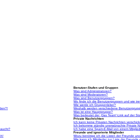
Benutzer-Stufen und Gruppen
Was sind Administratoren?
Was sind Moderatoren?
Was sind Benutzergruppen?
Wo finde ich die Benutzergruppen und wie tre
Wie werde ich Gruppenleiter?
lden?!
Weshalb werden verschiedene Benutzergruppe
Was ist eine Hauptgruppe?
Was bedeutet der „Das Team“-Link auf der Sta
Private Nachrichten
Ich kann keine Privaten Nachrichten verschic
Ich bekomme ständig unerwünschte Private N
taucht?
Ich habe eine Spam-E-Mail von einem Mitglied
Freunde und ignorierte Mitglieder
ch!
Wozu benötige ich die Listen der Freunde und 
Wie kann ich Mitglieder zur Liste der Freunde 