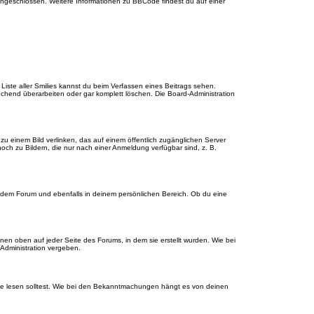
 eingeschlossen. Weitere Informationen zu BBCode findest du auf einer
e Liste aller Smilies kannst du beim Verfassen eines Beitrags sehen.
echend überarbeiten oder gar komplett löschen. Die Board-Administration
u einem Bild verlinken, das auf einem öffentlich zugänglichen Server
, noch zu Bildern, die nur nach einer Anmeldung verfügbar sind, z. B.
edem Forum und ebenfalls in deinem persönlichen Bereich. Ob du eine
en oben auf jeder Seite des Forums, in dem sie erstellt wurden. Wie bei
dministration vergeben.
ie lesen solltest. Wie bei den Bekanntmachungen hängt es von deinen