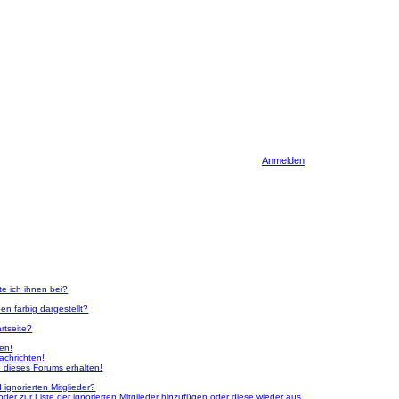
Anmelden
te ich ihnen bei?
n farbig dargestellt?
rtseite?
ken!
achrichten!
 dieses Forums erhalten!
ignorierten Mitglieder?
oder zur Liste der ignorierten Mitglieder hinzufügen oder diese wieder aus