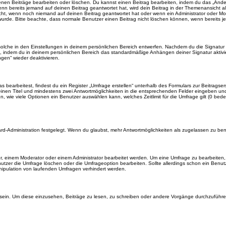
enen Beiträge bearbeiten oder löschen. Du kannst einen Beitrag bearbeiten, indem du das „Ändere
enn bereits jemand auf deinen Beitrag geantwortet hat, wird dein Beitrag in der Themenansicht a
icht, wenn noch niemand auf deinen Beitrag geantwortet hat oder wenn ein Administrator oder Mod
et wurde. Bitte beachte, dass normale Benutzer einen Beitrag nicht löschen können, wenn bereits 
lche in den Einstellungen in deinem persönlichen Bereich entwerfen. Nachdem du die Signatur e
n, indem du in deinem persönlichen Bereich das standardmäßige Anhängen deiner Signatur aktiv
gen“ wieder deaktivieren.
earbeitest, findest du ein Register „Umfrage erstellen“ unterhalb des Formulars zur Beitragsers
 einen Titel und mindestens zwei Antwortmöglichkeiten in die entsprechenden Felder eingeben und 
, wie viele Optionen ein Benutzer auswählen kann, welches Zeitlimit für die Umfrage gilt (0 bede
rd-Administration festgelegt. Wenn du glaubst, mehr Antwortmöglichkeiten als zugelassen zu benö
, einem Moderator oder einem Administrator bearbeitet werden. Um eine Umfrage zu bearbeiten, 
er die Umfrage löschen oder die Umfrageoption bearbeiten. Sollte allerdings schon ein Benu
nipulation von laufenden Umfragen verhindert werden.
in. Um diese einzusehen, Beiträge zu lesen, zu schreiben oder andere Vorgänge durchzuführe