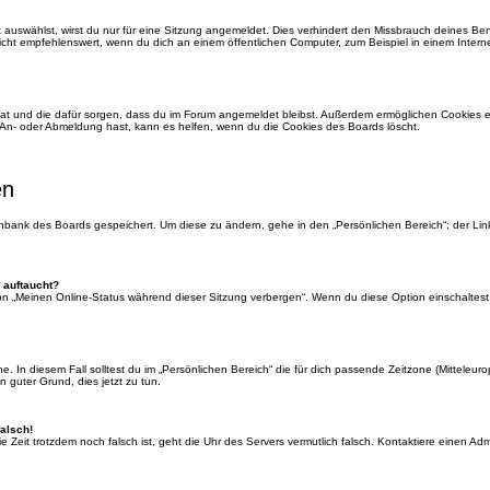
auswählst, wirst du nur für eine Sitzung angemeldet. Dies verhindert den Missbrauch deines Be
ht empfehlenswert, wenn du dich an einem öffentlichen Computer, zum Beispiel in einem Interne
 hat und die dafür sorgen, dass du im Forum angemeldet bleibst. Außerdem ermöglichen Cookies e
 An- oder Abmeldung hast, kann es helfen, wenn du die Cookies des Boards löscht.
en
tenbank des Boards gespeichert. Um diese zu ändern, gehe in den „Persönlichen Bereich“; der Li
 auftaucht?
ion „Meinen Online-Status während dieser Sitzung verbergen“. Wenn du diese Option einschaltest
. In diesem Fall solltest du im „Persönlichen Bereich“ die für dich passende Zeitzone (Mitteleurop
n guter Grund, dies jetzt zu tun.
falsch!
 die Zeit trotzdem noch falsch ist, geht die Uhr des Servers vermutlich falsch. Kontaktiere einen A