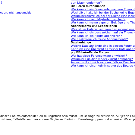
n?
den Listen entfernen?
Die Foren durchsuchen
Wie kann ich ein Forum oder mehrere Foren 
ordert, mich anzumelden.
Weshalb erhalte ich bei der Suche keine Erg
Warum bekomme ich bei der Suche eine leere
Wie kann ich nach Mitgliedern suchen?
Wie kann ich meine eigenen Beiträge und Th
Abonnements und Lesezeichen
Was ist der Unterschied zwischen einem Les
Wie kann ich ein Lesezeichen auf ein Thema
Wie kann ich ein Forum abonnieren?
Wie deaktiviere ich meine Abonnements?
Dateianhänge
Welche Dateianhänge sind in diesem Forum z
Kann ich eine Übersicht all meiner Dateianhä
phpBB betreffende Fragen
Wer hat diese Forensoftware entwickelt?
Warum ist Funktion x oder y nicht enthalten?
An wen soll ich mich wenden, falls es Beschw
Wie kann ich einen Administrator des Boards 
ieses Forums entscheidet, ob du registriert sein musst, um Beiträge zu schreiben. Auf jeden Fall er
richten, E-Mail-Versand an andere Mitglieder, Beitritt zu Benutzergruppen und so weiter. Wir empfe