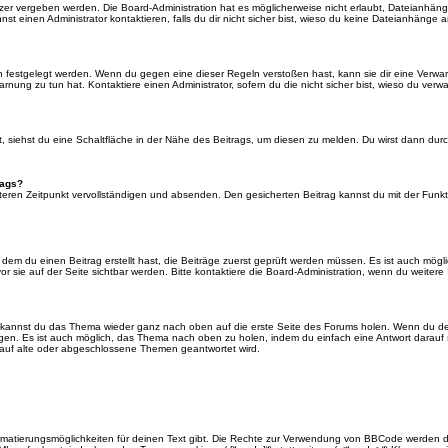
er vergeben werden. Die Board-Administration hat es möglicherweise nicht erlaubt, Dateianhän
 einen Administrator kontaktieren, falls du dir nicht sicher bist, wieso du keine Dateianhänge 
n festgelegt werden. Wenn du gegen eine dieser Regeln verstoßen hast, kann sie dir eine Verwar
rnung zu tun hat. Kontaktiere einen Administrator, sofern du die nicht sicher bist, wieso du verwa
siehst du eine Schaltfläche in der Nähe des Beitrags, um diesen zu melden. Du wirst dann durch 
rags?
eren Zeitpunkt vervollständigen und absenden. Den gesicherten Beitrag kannst du mit der Funkt
em du einen Beitrag erstellt hast, die Beiträge zuerst geprüft werden müssen. Es ist auch mögli
r sie auf der Seite sichtbar werden. Bitte kontaktiere die Board-Administration, wenn du weitere
t kannst du das Thema wieder ganz nach oben auf die erste Seite des Forums holen. Wenn du den
angen. Es ist auch möglich, das Thema nach oben zu holen, indem du einfach eine Antwort darauf 
 auf alte oder abgeschlossene Themen geantwortet wird.
rmatierungsmöglichkeiten für deinen Text gibt. Die Rechte zur Verwendung von BBCode werden d