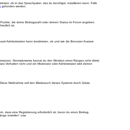
rator, ob er das Sprachpaket, das du benötigst, installieren kann. Falls
e
gefunden werden.
r Punkte, die deine Beitragszahl oder deinen Status im Forum angeben.
iedlich ist.
Board-Administration kann bestimmen, ob und wie die Benutzer Avatare
stratoren. Normalerweise kannst du den Wortlaut eines Ranges nicht direkt
es Verhalten nicht und ein Moderator oder Administrator wird deinen
rde. Diese Maßnahme soll den Missbrauch dieses Systems durch Gäste
 dass eine Registrierung erforderlich ist, bevor du einen Beitrag
änge erstellen“ usw.