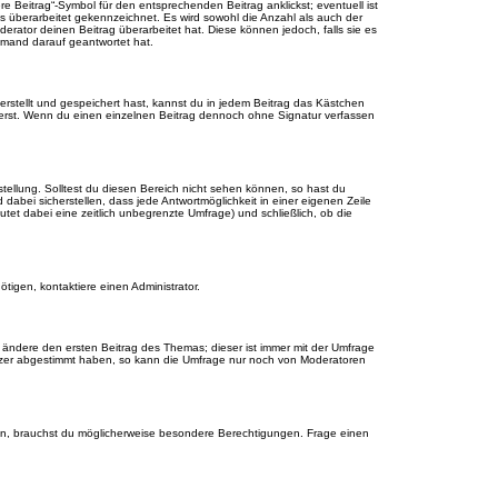
 Beitrag“-Symbol für den entsprechenden Beitrag anklickst; eventuell ist
ls überarbeitet gekennzeichnet. Es wird sowohl die Anzahl als auch der
erator deinen Beitrag überarbeitet hat. Diese können jedoch, falls sie es
jemand darauf geantwortet hat.
rstellt und gespeichert hast, kannst du in jedem Beitrag das Kästchen
ierst. Wenn du einen einzelnen Beitrag dennoch ohne Signatur verfassen
tellung. Solltest du diesen Bereich nicht sehen können, so hast du
dabei sicherstellen, dass jede Antwortmöglichkeit in einer eigenen Zeile
utet dabei eine zeitlich unbegrenzte Umfrage) und schließlich, ob die
tigen, kontaktiere einen Administrator.
ändere den ersten Beitrag des Themas; dieser ist immer mit der Umfrage
tzer abgestimmt haben, so kann die Umfrage nur noch von Moderatoren
n, brauchst du möglicherweise besondere Berechtigungen. Frage einen