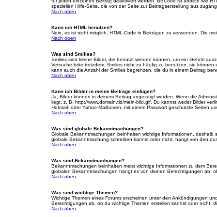
für jeden einzelnen Beitrag deaktiviert werden. BBCode ist ähnlich wie H
speziellen Hilfe-Seite, die von der Seite zur Beitragserstellung aus zugängli
Nach oben
Kann ich HTML benutzen?
Nein, es ist nicht möglich, HTML-Code in Beiträgen zu verwenden. Die m
Nach oben
Was sind Smilies?
Smilies sind kleine Bilder, die benutzt werden können, um ein Gefühl auszu
Versuche bitte trotzdem, Smilies nicht zu häufig zu benutzen, sie könne
kann auch die Anzahl der Smilies begrenzen, die du in einem Beitrag ben
Nach oben
Kann ich Bilder in meine Beiträge einfügen?
Ja, Bilder können in deinem Beitrag angezeigt werden. Wenn die Administ
liegt, z. B. http://www.domain.tld/mein-bild.gif. Du kannst weder Bilder ve
Hotmail- oder Yahoo-Mailboxen, mit einem Passwort geschützte Seiten us
Nach oben
Was sind globale Bekanntmachungen?
Globale Bekanntmachungen beinhalten wichtige Informationen, deshalb s
globale Bekanntmachung schreiben kannst oder nicht, hängt von den dur
Nach oben
Was sind Bekanntmachungen?
Bekanntmachungen beinhalten meist wichtige Informationen zu dem Bereich
globalen Bekanntmachungen hängt es von deinen Berechtigungen ab, ob 
Nach oben
Was sind wichtige Themen?
Wichtige Themen eines Forums erscheinen unter den Ankündigungen und s
Berechtigungen ab, ob du wichtige Themen erstellen kannst oder nicht; die
Nach oben