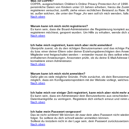
Was ist COPPA?
COPPA, ausgeschrieben Children’s Online Privacy Protection Act of 1998 
persönliche Daten von Kindern unter 13 Jahren erheben, hierzu die Zusti
registrieren versuchst, zutrifft, ziehe einen rechtlichen Beistand zu Rat
ist; außer solchen, die unter der Frage „An wen soll ich mich wenden, fa
Nach oben
Warum kann ich mich nicht registrieren?
Es kann sein, dass die Board-Administration die Registrierung komplett
registrieren möchtest, gesperrt wurden. Um Hilfe zu erhalten, wende dich 
Nach oben
Ich habe mich registriert, kann mich aber nicht anmelden!
Überprüfe zuerst, ob du den richtigen Benutzernamen und das richtige 
du bzw. einer deiner Eltern oder deiner Erziehungsberechtigten den Anwei
Mitglieder erst freigeschaltet werden – entweder musst du dies selbst erled
enthaltenen Anweisungen. Ansonsten prüfe, ob du deine E-Mail-Adresse ko
kontaktiere einen Administrator.
Nach oben
Warum kann ich mich nicht anmelden?
Dafür gibt es viele mögliche Gründe. Prüfe zunächst, ob dein Benutzername
möglich, dass ein Konfigurationsproblem mit der Website vorliegt, welches
Nach oben
Ich habe mich vor einiger Zeit registriert, kann mich aber nicht mehr
Es kann sein, dass ein Administrator dein Benutzerkonto aus verschieden
Datenbankgröße zu verringern. Registriere dich einfach erneut und nimm a
Nach oben
Ich habe mein Passwort vergessen!
Das ist nicht schlimm! Wir können dir zwar dein altes Passwort nicht wie
folgst. So solltest du dich schnell wieder anmelden können.
Solltest du trotzdem nicht in der Lage sein, dein Passwort zurückzusetzen
Nach oben