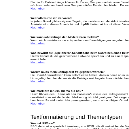
Rechte für Dateianhänge können für Foren, Gruppen und einzelne Benutz
möchtest, oder nur bestimmte Gruppen dürfen Dateien hochladen. Du kannst
Nach oben
Weshalb wurde ich verwarnt?
In jedem Board gibt es eigene Regeln, die meistens von der Administratio
Administration dieses Boards ist und phpBB Limited nichts mit dieser Verwa
Nach oben
Wie kann ich Beiträge den Moderatoren melden?
Wenn ein Administrator die entsprechenden Berechtigungen vergeben hat, 
Nach oben
Was bewirkt die „Speichern“-Schaltfläche beim Schreiben eines Beit
Hiermit kannst du die geschriebene Entwürfe speichern und zu einem spät
erneut laden.
Nach oben
Warum muss mein Beitrag erst freigegeben werden?
Die Board-Administration kann entschieden haben, dass in dem Forum, in d
hinzugefügt hat, bei denen sie die Beiträge erst begutachten möchte, bevo
Nach oben
Wie markiere ich ein Thema als neu?
Durch Klicken des „Thema als neu markieren“-Links in der Beitragsansich
deaktiviert oder seit der letzten Markierung ist nicht genügend Zeit verg
beachtest! Es wird meist nicht gerne gesehen, wenn ohne triftigen Grund
Nach oben
Textformatierung und Thementypen
Was ist BBCode?
BBCode ist eine spezielle Umsetzung von HTML, die dir weitreichende Fo