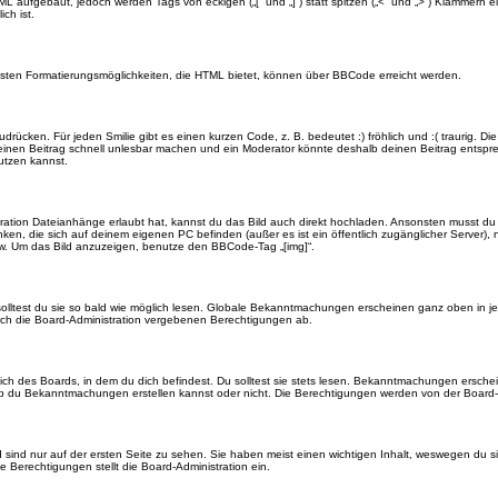
TML aufgebaut, jedoch werden Tags von eckigen („[“ und „]“) statt spitzen („<“ und „>“) Klammern
ch ist.
eisten Formatierungsmöglichkeiten, die HTML bietet, können über BBCode erreicht werden.
drücken. Für jeden Smilie gibt es einen kurzen Code, z. B. bedeutet :) fröhlich und :( traurig. Di
n einen Beitrag schnell unlesbar machen und ein Moderator könnte deshalb deinen Beitrag entspr
utzen kannst.
ration Dateianhänge erlaubt hat, kannst du das Bild auch direkt hochladen. Ansonsten musst du z
rlinken, die sich auf deinem eigenen PC befinden (außer es ist ein öffentlich zugänglicher Server)
w. Um das Bild anzuzeigen, benutze den BBCode-Tag „[img]“.
olltest du sie so bald wie möglich lesen. Globale Bekanntmachungen erscheinen ganz oben in j
ch die Board-Administration vergebenen Berechtigungen ab.
 des Boards, in dem du dich befindest. Du solltest sie stets lesen. Bekanntmachungen erschein
du Bekanntmachungen erstellen kannst oder nicht. Die Berechtigungen werden von der Board-A
ind nur auf der ersten Seite zu sehen. Sie haben meist einen wichtigen Inhalt, weswegen du s
 Berechtigungen stellt die Board-Administration ein.