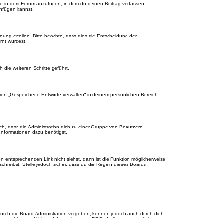
ge in dem Forum anzufügen, in dem du deinen Beitrag verfassen
anfügen kannst.
nung erteilen. Bitte beachte, dass dies die Entscheidung der
rnt wurdest.
die weiteren Schritte geführt.
ion „Gespeicherte Entwürfe verwalten“ in deinem persönlichen Bereich
ch, dass die Administration dich zu einer Gruppe von Benutzern
 Informationen dazu benötigst.
 entsprechenden Link nicht siehst, dann ist die Funktion möglicherweise
schreibst. Stelle jedoch sicher, dass du die Regeln dieses Boards
urch die Board-Administration vergeben, können jedoch auch durch dich