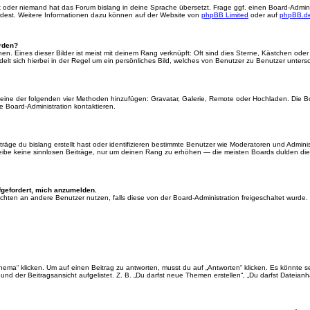
rt oder niemand hat das Forum bislang in deine Sprache übersetzt. Frage ggf. einen Board-Administ
ürdest. Weitere Informationen dazu können auf der Website von
phpBB Limited
oder auf
phpBB.d
erden?
en. Eines dieser Bilder ist meist mit deinem Rang verknüpft: Oft sind dies Sterne, Kästchen ode
elt sich hierbei in der Regel um ein persönliches Bild, welches von Benutzer zu Benutzer untersch
er eine der folgenden vier Methoden hinzufügen: Gravatar, Galerie, Remote oder Hochladen. Die 
 Board-Administration kontaktieren.
äge du bislang erstellt hast oder identifizieren bestimmte Benutzer wie Moderatoren und Admini
hreibe keine sinnlosen Beiträge, nur um deinen Rang zu erhöhen — die meisten Boards dulden dies
fgefordert, mich anzumelden.
chrichten an andere Benutzer nutzen, falls diese von der Board-Administration freigeschaltet wu
“ klicken. Um auf einen Beitrag zu antworten, musst du auf „Antworten“ klicken. Es könnte sein,
nd der Beitragsansicht aufgelistet. Z. B. „Du darfst neue Themen erstellen“, „Du darfst Dateianh