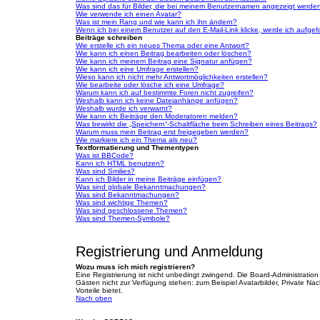
Was sind das für Bilder, die bei meinem Benutzernamen angezeigt werde
Wie verwende ich einen Avatar?
Was ist mein Rang und wie kann ich ihn ändern?
Wenn ich bei einem Benutzer auf den E-Mail-Link klicke, werde ich aufgef
Beiträge schreiben
Wie erstelle ich ein neues Thema oder eine Antwort?
Wie kann ich einen Beitrag bearbeiten oder löschen?
Wie kann ich meinem Beitrag eine Signatur anfügen?
Wie kann ich eine Umfrage erstellen?
Wieso kann ich nicht mehr Antwortmöglichkeiten erstellen?
Wie bearbeite oder lösche ich eine Umfrage?
Warum kann ich auf bestimmte Foren nicht zugreifen?
Weshalb kann ich keine Dateianhänge anfügen?
Weshalb wurde ich verwarnt?
Wie kann ich Beiträge den Moderatoren melden?
Was bewirkt die „Speichern“-Schaltfläche beim Schreiben eines Beitrags?
Warum muss mein Beitrag erst freigegeben werden?
Wie markiere ich ein Thema als neu?
Textformatierung und Thementypen
Was ist BBCode?
Kann ich HTML benutzen?
Was sind Smilies?
Kann ich Bilder in meine Beiträge einfügen?
Was sind globale Bekanntmachungen?
Was sind Bekanntmachungen?
Was sind wichtige Themen?
Was sind geschlossene Themen?
Was sind Themen-Symbole?
Registrierung und Anmeldung
Wozu muss ich mich registrieren?
Eine Registrierung ist nicht unbedingt zwingend. Die Board-Administration d
Gästen nicht zur Verfügung stehen: zum Beispiel Avatarbilder, Private Nach
Vorteile bietet.
Nach oben