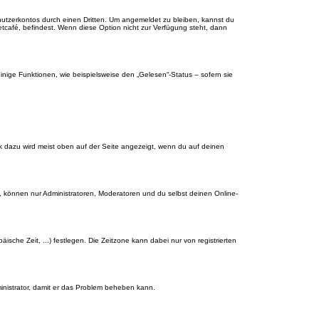
nutzerkontos durch einen Dritten. Um angemeldet zu bleiben, kannst du
tcafé, befindest. Wenn diese Option nicht zur Verfügung steht, dann
inige Funktionen, wie beispielsweise den „Gelesen“-Status – sofern sie
nk dazu wird meist oben auf der Seite angezeigt, wenn du auf deinen
, können nur Administratoren, Moderatoren und du selbst deinen Online-
äische Zeit, ...) festlegen. Die Zeitzone kann dabei nur von registrierten
dministrator, damit er das Problem beheben kann.