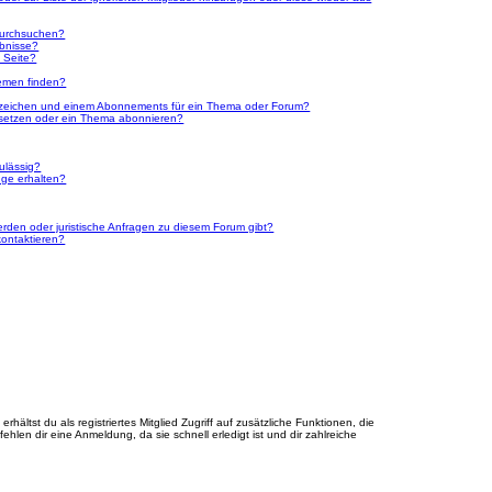
durchsuchen?
ebnisse?
 Seite?
emen finden?
ezeichen und einem Abonnements für ein Thema oder Forum?
 setzen oder ein Thema abonnieren?
ulässig?
nge erhalten?
erden oder juristische Anfragen zu diesem Forum gibt?
kontaktieren?
hältst du als registriertes Mitglied Zugriff auf zusätzliche Funktionen, die
hlen dir eine Anmeldung, da sie schnell erledigt ist und dir zahlreiche