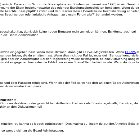
(deutsch: Gesetz zum Schutz der Privatsphäre von Kindern im Internet von 1998) ist ein Gesetz i
mmung der Eltern beziehungsweise des oder der Erziehungsberechtigten benötigen. Wenn du dir un
e. Bitte beachte, dass phpBB Limited und der Besitzer dieses Boards keine Rechtsberatung anbieten
lls es Beschwerden oder juristische Anfragen zu diesem Forum gibt?“ behandelt werden.
 ausgeschaltet hat, damit sich keine neuen Benutzer mehr anmelden können. Es könnte auch sein
an die Board-Administration.
Passwort eingegeben hast. Wenn diese stimmen, dann gibt es zwei Möglichkeiten. Wenn
COPPA
ak
sungen folgen, die du erhalten hast. Wenn dies nicht der Fall ist, muss dein Benutzerkonto viell
igen oder ein Administrator. Bei der Registrierung wurde dir mitgeteilt, ob eine Aktivierung nötig i
rrekt eingegeben hast oder die E-Mail von einem Spam-Filter blockiert wurde. Wenn du dir sich
 und dein Passwort richtig sind. Wenn dies der Fall ist, wende dich an einen Board-Administrato
 ein Administrator lösen muss.
 anmelden?!
 Gründen deaktiviert oder gelöscht hat. Außerdem löschen viele Boards regelmäßig Benutzer, die 
ktiv an den Diskussionen teil!
der mitteilen, du kannst es jedoch zurücksetzen. Dies machst du, indem du auf der Anmelde-Seite
, so wende dich an die Board-Administration.