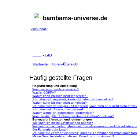
bambams-universe.de
Zum Inhalt
FAQ
Startseite
Foren-Übersicht
Häufig gestellte Fragen
Registrierung und Anmeldung
Wozu muss ich mich registrieren?
Was ist COPPA?
Warum kann ich mich nicht registrieren?
Ich habe mich registriert, kann mich aber nicht anmelden!
Warum kann ich mich nicht anmelden?
Ich habe mich vor einiger Zeit registriert, kann mich aber nicht mehr anme
Ich habe mein Passwort vergessen!
Warum werde ich automatisch abgemeldet?
Wozu ist die „Alle Cookies des Boards löschen“-Funktion?
Benutzerpräferenzen und -einstellungen
Wie kann ich meine Einstellungen ändern?
Wie kann ich verhindern, dass mein Benutzername in der Online-Liste auf
Die Forenuhr geht falsch!
Ich habe die Zeitzone eingestellt, aber die Forenuhr geht immer noch fals
Meine Sprache steht auf diesem Board nicht zur Auswahl!