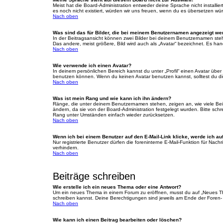
Meist hat die Board-Administration entweder deine Sprache nicht installie
es noch nicht existiert, würden wir uns freuen, wenn du es übersetzen w
Nach oben
Was sind das für Bilder, die bei meinem Benutzernamen angezeigt w
In der Beitragsansicht können zwei Bilder bei deinem Benutzernamen steh
Das andere, meist größere, Bild wird auch als „Avatar“ bezeichnet. Es hand
Nach oben
Wie verwende ich einen Avatar?
In deinem persönlichen Bereich kannst du unter „Profil“ einen Avatar üb
benutzen können. Wenn du keinen Avatar benutzen kannst, solltest du die
Nach oben
Was ist mein Rang und wie kann ich ihn ändern?
Ränge, die unter deinem Benutzernamen stehen, zeigen an, wie viele Beitr
ändern, da sie von der Board-Administration festgelegt wurden. Bitte sc
Rang unter Umständen einfach wieder zurücksetzen.
Nach oben
Wenn ich bei einem Benutzer auf den E-Mail-Link klicke, werde ich au
Nur registrierte Benutzer dürfen die foreninterne E-Mail-Funktion für Na
verhindern.
Nach oben
Beiträge schreiben
Wie erstelle ich ein neues Thema oder eine Antwort?
Um ein neues Thema in einem Forum zu eröffnen, musst du auf „Neues Thema
schreiben kannst. Deine Berechtigungen sind jeweils am Ende der Foren- u
Nach oben
Wie kann ich einen Beitrag bearbeiten oder löschen?