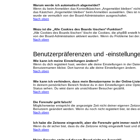
Warum werde ich automatisch abgemeldet?
Wenn du beim Anmelden das Kontrollkästchen „Angemeldet bleiben“ nicht 
das Kästchen „Angemeldet bleiben“ beim Anmelden auswählen. Dies ist nic
wurde sie vermutlich von der Board-Administration ausgeschaltet.
Nach oben
Wozu ist die „Alle Cookies des Boards löschen“-Funktion?
„Alle Cookies des Boards löschen“ löscht die Cookies, die phpBB erstellt
von der Board-Administration aktiviert wurden. Wenn du Probleme bei der
Nach oben
Benutzerpräferenzen und -einstellung
Wie kann ich meine Einstellungen ändern?
Wenn du dich registriert hast, werden alle deine Einstellungen in der Da
Benutzernamen klickst. Dort kannst du alle deine Einstellungen ändern.
Nach oben
Wie kann ich verhindern, dass mein Benutzername in der Online-Liste
In deinem persönlichen Bereich findest du in den Einstellungen eine Opt
Status sehen. Du wirst dann als unsichtbarer Besucher gezählt.
Nach oben
Die Forenuhr geht falsch!
Möglicherweise entspricht die angezeigte Zeit nicht deiner eigenen Zeitzone
Benutzern geändert werden. Wenn du noch nicht registriert bist, ist dies ei
Nach oben
Ich habe die Zeitzone eingestellt, aber die Forenuhr geht immer noch 
Wenn du dir sicher bist, dass du die Zeitzone richtig eingestellt hast und
Nach oben
Meine Sprache steht auf diesem Board nicht zur Auswahl!