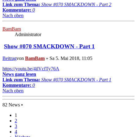
Link zum Thema:
Show #070 SMACKDOWN - Part 2
Kommentare:
0
Nach oben
BamBam
Administrator
Show #070 SMACKDOWN - Part 1
Beitrag
von
BamBam
»
Sa 5. Mai 2018, 11:05
https://youtu.be/4ilVcfTy76A
News ganz lesen
Link zum Thema:
Show #070 SMACKDOWN - Part 1
Kommentare:
0
Nach oben
82 News •
1
2
3
4