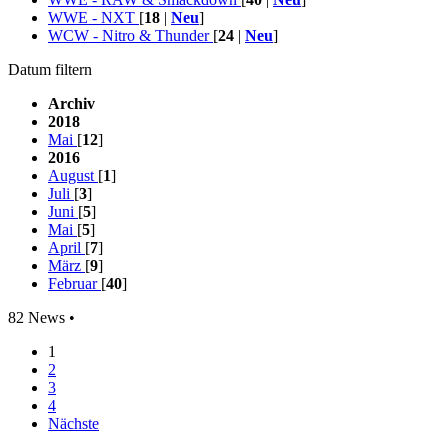
WWE - NXT
[
18
|
Neu
]
WCW - Nitro & Thunder
[
24
|
Neu
]
Datum filtern
Archiv
2018
Mai
[
12
]
2016
August
[
1
]
Juli
[
3
]
Juni
[
5
]
Mai
[
5
]
April
[
7
]
März
[
9
]
Februar
[
40
]
82 News •
1
2
3
4
Nächste