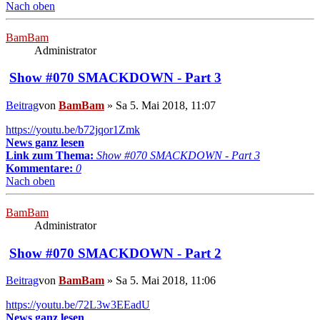
Nach oben
BamBam
Administrator
Show #070 SMACKDOWN - Part 3
Beitrag
von
BamBam
»
Sa 5. Mai 2018, 11:07
https://youtu.be/b72jqor1Zmk
News ganz lesen
Link zum Thema:
Show #070 SMACKDOWN - Part 3
Kommentare:
0
Nach oben
BamBam
Administrator
Show #070 SMACKDOWN - Part 2
Beitrag
von
BamBam
»
Sa 5. Mai 2018, 11:06
https://youtu.be/72L3w3EEadU
News ganz lesen