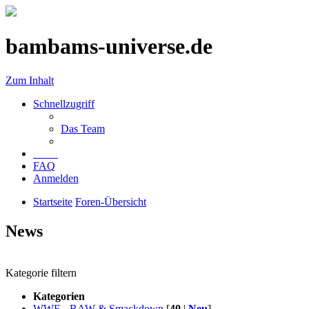
bambams-universe.de
Zum Inhalt
Schnellzugriff
Das Team
FAQ
Anmelden
Startseite
Foren-Übersicht
News
Kategorie filtern
Kategorien
WWE - RAW & Smackdown
[
40
|
Neu
]