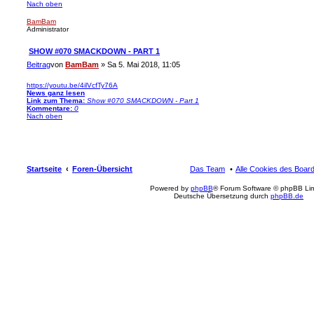
Nach oben
BamBam
Administrator
SHOW #070 SMACKDOWN - PART 1
Beitrag
von
BamBam
»
Sa 5. Mai 2018, 11:05
https://youtu.be/4ilVcfTy76A
News ganz lesen
Link zum Thema:
Show #070 SMACKDOWN - Part 1
Kommentare:
0
Nach oben
Startseite
Foren-Übersicht
Das Team
Alle Cookies des Boar
Powered by
phpBB
® Forum Software © phpBB Lim
Deutsche Übersetzung durch
phpBB.de