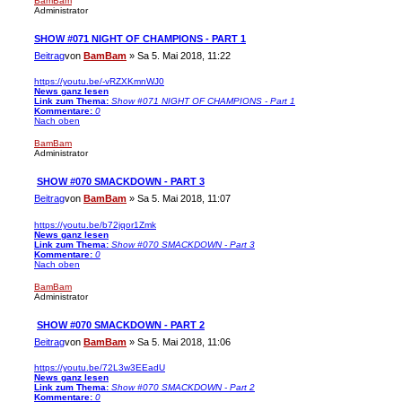
BamBam
Administrator
SHOW #071 NIGHT OF CHAMPIONS - PART 1
Beitrag
von
BamBam
»
Sa 5. Mai 2018, 11:22
https://youtu.be/-vRZXKmnWJ0
News ganz lesen
Link zum Thema:
Show #071 NIGHT OF CHAMPIONS - Part 1
Kommentare:
0
Nach oben
BamBam
Administrator
SHOW #070 SMACKDOWN - PART 3
Beitrag
von
BamBam
»
Sa 5. Mai 2018, 11:07
https://youtu.be/b72jqor1Zmk
News ganz lesen
Link zum Thema:
Show #070 SMACKDOWN - Part 3
Kommentare:
0
Nach oben
BamBam
Administrator
SHOW #070 SMACKDOWN - PART 2
Beitrag
von
BamBam
»
Sa 5. Mai 2018, 11:06
https://youtu.be/72L3w3EEadU
News ganz lesen
Link zum Thema:
Show #070 SMACKDOWN - Part 2
Kommentare:
0