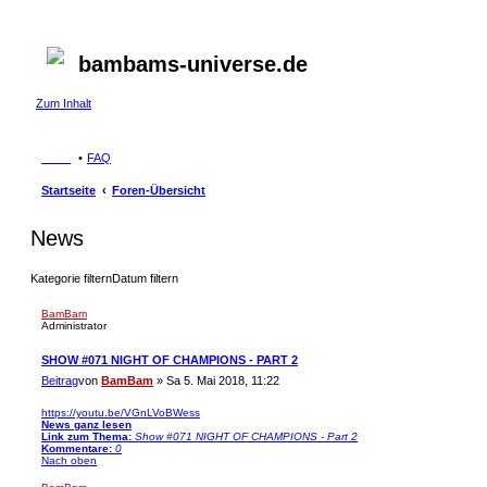
bambams-universe.de
Zum Inhalt
FAQ
Startseite
Foren-Übersicht
News
Kategorie filtern
Datum filtern
BamBam
Administrator
SHOW #071 NIGHT OF CHAMPIONS - PART 2
Beitrag
von
BamBam
»
Sa 5. Mai 2018, 11:22
https://youtu.be/VGnLVoBWess
News ganz lesen
Link zum Thema:
Show #071 NIGHT OF CHAMPIONS - Part 2
Kommentare:
0
Nach oben