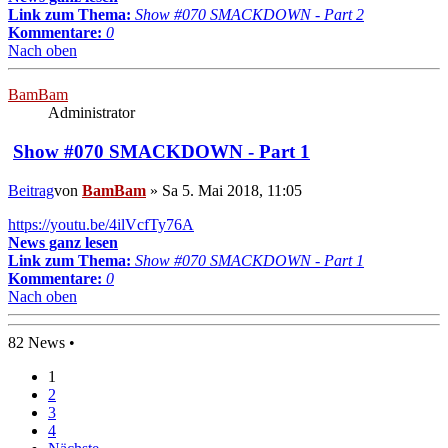
Link zum Thema:
Show #070 SMACKDOWN - Part 2
Kommentare:
0
Nach oben
BamBam
Administrator
Show #070 SMACKDOWN - Part 1
Beitrag
von
BamBam
»
Sa 5. Mai 2018, 11:05
https://youtu.be/4ilVcfTy76A
News ganz lesen
Link zum Thema:
Show #070 SMACKDOWN - Part 1
Kommentare:
0
Nach oben
82 News •
1
2
3
4