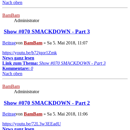
Nach oben
BamBam
Administrator
Show #070 SMACKDOWN - Part 3
Beitrag
von
BamBam
»
Sa 5. Mai 2018, 11:07
https://youtu.be/b72jqor1Zmk
News ganz lesen
Link zum Thema:
Show #070 SMACKDOWN - Part 3
Kommentare:
0
Nach oben
BamBam
Administrator
Show #070 SMACKDOWN - Part 2
Beitrag
von
BamBam
»
Sa 5. Mai 2018, 11:06
https://youtu.be/72L3w3EEadU
News ganz lesen