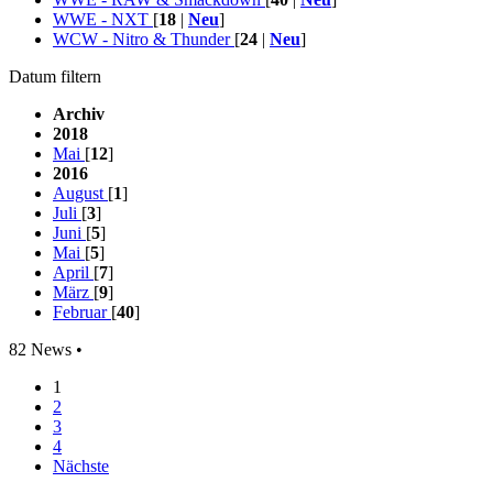
WWE - NXT
[
18
|
Neu
]
WCW - Nitro & Thunder
[
24
|
Neu
]
Datum filtern
Archiv
2018
Mai
[
12
]
2016
August
[
1
]
Juli
[
3
]
Juni
[
5
]
Mai
[
5
]
April
[
7
]
März
[
9
]
Februar
[
40
]
82 News •
1
2
3
4
Nächste