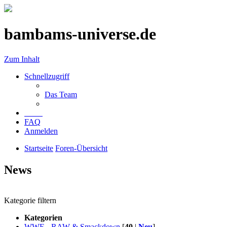
bambams-universe.de
Zum Inhalt
Schnellzugriff
Das Team
FAQ
Anmelden
Startseite
Foren-Übersicht
News
Kategorie filtern
Kategorien
WWE - RAW & Smackdown
[
40
|
Neu
]