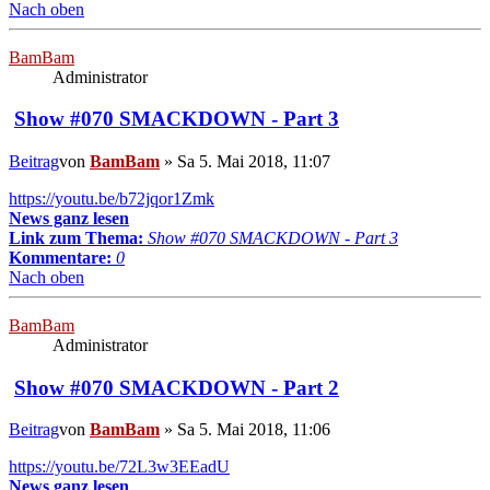
Nach oben
BamBam
Administrator
Show #070 SMACKDOWN - Part 3
Beitrag
von
BamBam
»
Sa 5. Mai 2018, 11:07
https://youtu.be/b72jqor1Zmk
News ganz lesen
Link zum Thema:
Show #070 SMACKDOWN - Part 3
Kommentare:
0
Nach oben
BamBam
Administrator
Show #070 SMACKDOWN - Part 2
Beitrag
von
BamBam
»
Sa 5. Mai 2018, 11:06
https://youtu.be/72L3w3EEadU
News ganz lesen