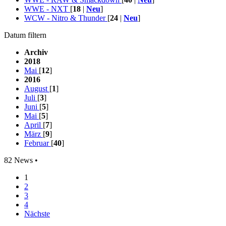
WWE - NXT
[
18
|
Neu
]
WCW - Nitro & Thunder
[
24
|
Neu
]
Datum filtern
Archiv
2018
Mai
[
12
]
2016
August
[
1
]
Juli
[
3
]
Juni
[
5
]
Mai
[
5
]
April
[
7
]
März
[
9
]
Februar
[
40
]
82 News •
1
2
3
4
Nächste