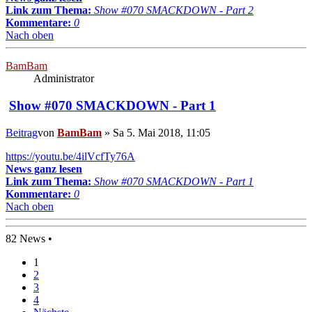
Link zum Thema:
Show #070 SMACKDOWN - Part 2
Kommentare:
0
Nach oben
BamBam
Administrator
Show #070 SMACKDOWN - Part 1
Beitrag
von
BamBam
»
Sa 5. Mai 2018, 11:05
https://youtu.be/4ilVcfTy76A
News ganz lesen
Link zum Thema:
Show #070 SMACKDOWN - Part 1
Kommentare:
0
Nach oben
82 News •
1
2
3
4