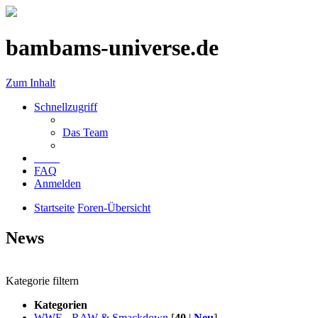
bambams-universe.de
Zum Inhalt
Schnellzugriff
Das Team
FAQ
Anmelden
Startseite
Foren-Übersicht
News
Kategorie filtern
Kategorien
WWE - RAW & Smackdown
[
40
|
Neu
]