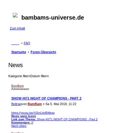
bambams-universe.de
Zum Inhalt
FAQ
Startseite
Foren-Übersicht
News
Kategorie filtern
Datum filtern
BamBam
Administrator
SHOW #071 NIGHT OF CHAMPIONS - PART 2
Beitrag
von
BamBam
»
Sa 5. Mai 2018, 11:22
https://youtu.be/VGnLVoBWess
News ganz lesen
Link zum Thema:
Show #071 NIGHT OF CHAMPIONS - Part 2
Kommentare:
0
Nach oben