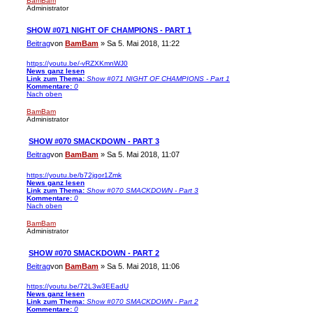
BamBam
Administrator
SHOW #071 NIGHT OF CHAMPIONS - PART 1
Beitrag
von
BamBam
»
Sa 5. Mai 2018, 11:22
https://youtu.be/-vRZXKmnWJ0
News ganz lesen
Link zum Thema:
Show #071 NIGHT OF CHAMPIONS - Part 1
Kommentare:
0
Nach oben
BamBam
Administrator
SHOW #070 SMACKDOWN - PART 3
Beitrag
von
BamBam
»
Sa 5. Mai 2018, 11:07
https://youtu.be/b72jqor1Zmk
News ganz lesen
Link zum Thema:
Show #070 SMACKDOWN - Part 3
Kommentare:
0
Nach oben
BamBam
Administrator
SHOW #070 SMACKDOWN - PART 2
Beitrag
von
BamBam
»
Sa 5. Mai 2018, 11:06
https://youtu.be/72L3w3EEadU
News ganz lesen
Link zum Thema:
Show #070 SMACKDOWN - Part 2
Kommentare:
0