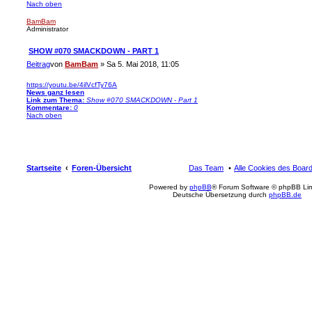
Nach oben
BamBam
Administrator
SHOW #070 SMACKDOWN - PART 1
Beitrag
von
BamBam
»
Sa 5. Mai 2018, 11:05
https://youtu.be/4ilVcfTy76A
News ganz lesen
Link zum Thema:
Show #070 SMACKDOWN - Part 1
Kommentare:
0
Nach oben
Startseite
Foren-Übersicht
Das Team
Alle Cookies des Boar
Powered by
phpBB
® Forum Software © phpBB Lim
Deutsche Übersetzung durch
phpBB.de