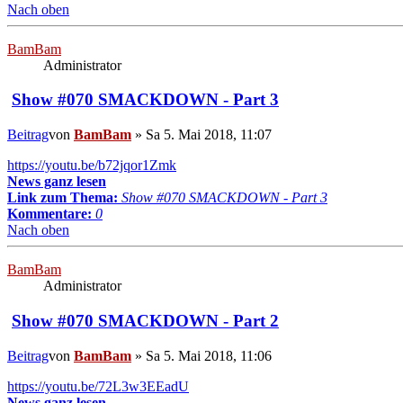
Nach oben
BamBam
Administrator
Show #070 SMACKDOWN - Part 3
Beitrag
von
BamBam
»
Sa 5. Mai 2018, 11:07
https://youtu.be/b72jqor1Zmk
News ganz lesen
Link zum Thema:
Show #070 SMACKDOWN - Part 3
Kommentare:
0
Nach oben
BamBam
Administrator
Show #070 SMACKDOWN - Part 2
Beitrag
von
BamBam
»
Sa 5. Mai 2018, 11:06
https://youtu.be/72L3w3EEadU
News ganz lesen