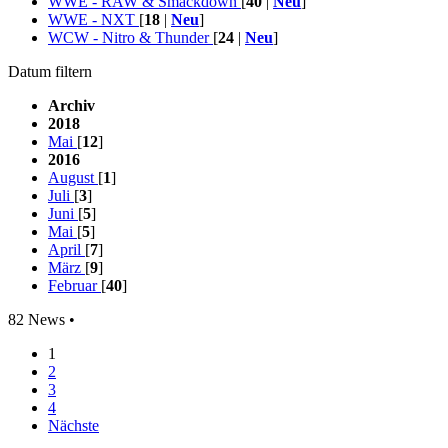
WWE - RAW & Smackdown
[
40
|
Neu
]
WWE - NXT
[
18
|
Neu
]
WCW - Nitro & Thunder
[
24
|
Neu
]
Datum filtern
Archiv
2018
Mai
[
12
]
2016
August
[
1
]
Juli
[
3
]
Juni
[
5
]
Mai
[
5
]
April
[
7
]
März
[
9
]
Februar
[
40
]
82 News •
1
2
3
4
Nächste