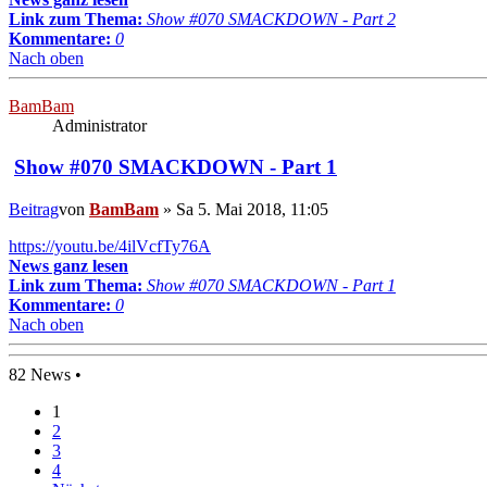
Link zum Thema:
Show #070 SMACKDOWN - Part 2
Kommentare:
0
Nach oben
BamBam
Administrator
Show #070 SMACKDOWN - Part 1
Beitrag
von
BamBam
»
Sa 5. Mai 2018, 11:05
https://youtu.be/4ilVcfTy76A
News ganz lesen
Link zum Thema:
Show #070 SMACKDOWN - Part 1
Kommentare:
0
Nach oben
82 News •
1
2
3
4